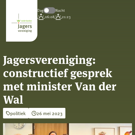
Dag
Nacht
Koninklijke
06:08
21:23
Nederlandse
Jagersvereniging
Jagersvereniging:
constructief gesprek
met minister Van der
Wal
politiek
26 mei 2023