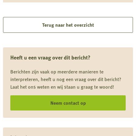
Lees
beoordeling en vergunningverlening.
meer
over
Terug naar het overzicht
Doorbraak
in
Den
Heeft u een vraag over dit bericht?
Haag:
belangrijke
Berichten zijn vaak op meerdere manieren te
winst
interpreteren, heeft u nog een vraag over dit bericht?
voor
Laat het ons weten en wij staan u graag te woord!
jagers
Neem contact op