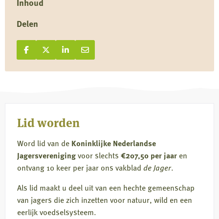
Inhoud
Delen
Deel op Facebook
Deel
Deel op X
Deel
Deel op LinkedIn
Deel
Deel via e-mail
Deel
op
op
op
via
Facebook
X
LinkedIn
e-
mail
Lid worden
Word lid van de
Koninklijke Nederlandse
Jagersvereniging
voor slechts
€207,50 per jaar
en
ontvang 10 keer per jaar ons vakblad
de Jager
.
Als lid maakt u deel uit van een hechte gemeenschap
van jagers die zich inzetten voor natuur, wild en een
eerlijk voedselsysteem.