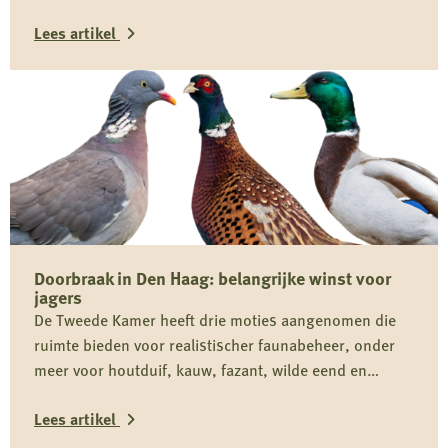
Jagersvereniging verwelkomt de wijziging en pleit voor
Lees artikel
proactief beheer om conflicten tussen mens en wolf te
voorkomen.
Lees
meer
over
Nieuwe
regels
geven
provincies
Doorbraak in Den Haag: belangrijke winst voor
meer
jagers
mogelijkheden
De Tweede Kamer heeft drie moties aangenomen die
voor
ruimte bieden voor realistischer faunabeheer, onder
wolvenbeheer
meer voor houtduif, kauw, fazant, wilde eend en
ganzen. De Jagersvereniging heeft de knelpunten
Lees artikel
actief onder de aandacht gebracht en ziet in de brede
Kamersteun een belangrijke stap richting betere