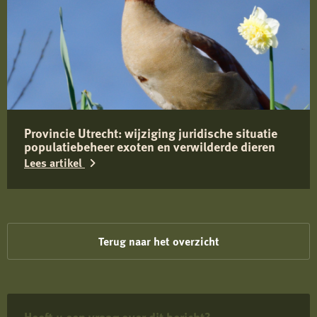
meer
over
Belangrijke
informatie
over
Toxocara
Provincie Utrecht: wijziging juridische situatie
(canis)
populatiebeheer exoten en verwilderde dieren
bij
Lees artikel
wilde
zwijnen
Lees
in
meer
Limburg
over
Terug naar het overzicht
Provincie
Utrecht:
wijziging