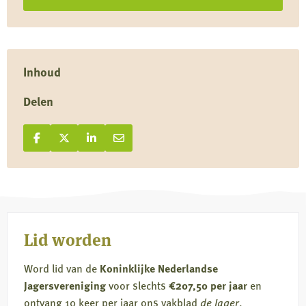
Limburg
Inhoud
Delen
Deel op Facebook
Deel
Deel op X
Deel
Deel op LinkedIn
Deel
Deel via e-mail
Deel
op
op
op
via
Facebook
X
LinkedIn
e-
mail
Lid worden
Word lid van de
Koninklijke Nederlandse
Jagersvereniging
voor slechts
€207,50 per jaar
en
ontvang 10 keer per jaar ons vakblad
de Jager
.