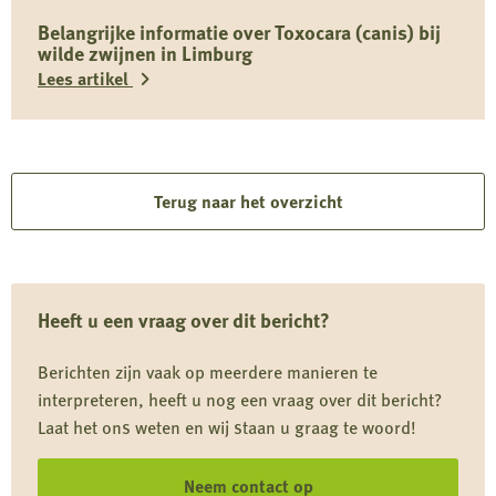
voor
Belangrijke informatie over Toxocara (canis) bij
actieve
wilde zwijnen in Limburg
bescherming
Lees artikel
van
weidevogels
Lees
meer
over
Terug naar het overzicht
Belangrijke
informatie
over
Heeft u een vraag over dit bericht?
Toxocara
(canis)
Berichten zijn vaak op meerdere manieren te
bij
interpreteren, heeft u nog een vraag over dit bericht?
wilde
Laat het ons weten en wij staan u graag te woord!
zwijnen
in
Neem contact op