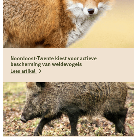
Noordoost-Twente kiest voor actieve
bescherming van weidevogels
Lees artikel
Lees
meer
over
Noordoost-
Twente
kiest