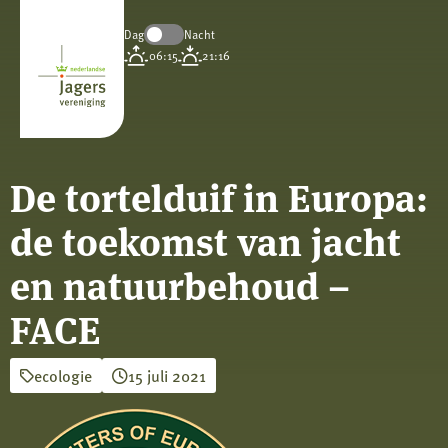
Dag
Nacht
Koninklijke
06:15
21:16
Nederlandse
Jagersvereniging
De tortelduif in Europa:
de toekomst van jacht
en natuurbehoud –
FACE
ecologie
15 juli 2021