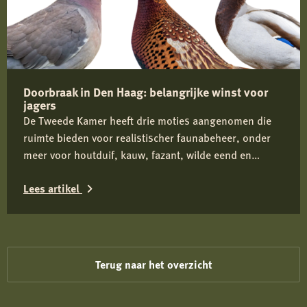
Nieuwe
regels
geven
provincies
Doorbraak in Den Haag: belangrijke winst voor
meer
jagers
mogelijkheden
De Tweede Kamer heeft drie moties aangenomen die
voor
ruimte bieden voor realistischer faunabeheer, onder
wolvenbeheer
meer voor houtduif, kauw, fazant, wilde eend en
ganzen. De Jagersvereniging heeft de knelpunten
Lees artikel
actief onder de aandacht gebracht en ziet in de brede
Kamersteun een belangrijke stap richting betere
Lees
beoordeling en vergunningverlening.
meer
over
Terug naar het overzicht
Doorbraak
in