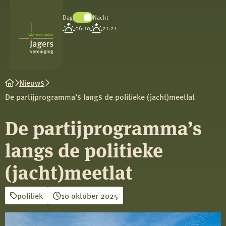
Dag
Nacht
Koninklijke
06:10
21:21
Nederlandse
Jagersvereniging
Nieuws
De partijprogramma’s langs de politieke (jacht)meetlat
De partijprogramma’s
langs de politieke
(jacht)meetlat
politiek
10 oktober 2025