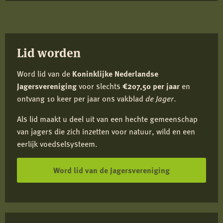
Facebook
X
LinkedIn
e-
mail
Lid worden
Word lid van de
Koninklijke Nederlandse
Jagersvereniging
voor slechts
€207,50 per jaar
en
ontvang 10 keer per jaar ons vakblad
de Jager
.
Als lid maakt u deel uit van een hechte gemeenschap
van jagers die zich inzetten voor natuur, wild en een
eerlijk voedselsysteem.
Word lid van de Jagersvereniging