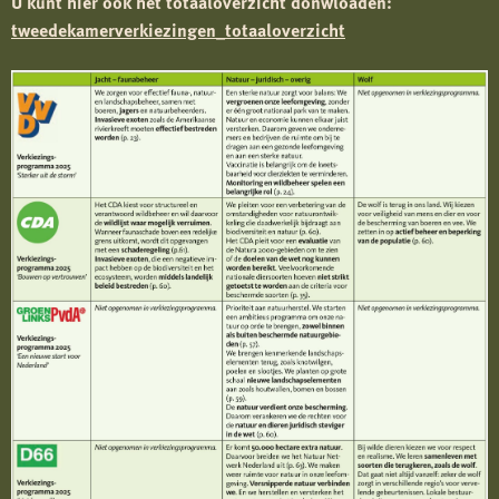
U kunt hier ook het totaaloverzicht donwloaden:
tweedekamerverkiezingen_totaaloverzicht