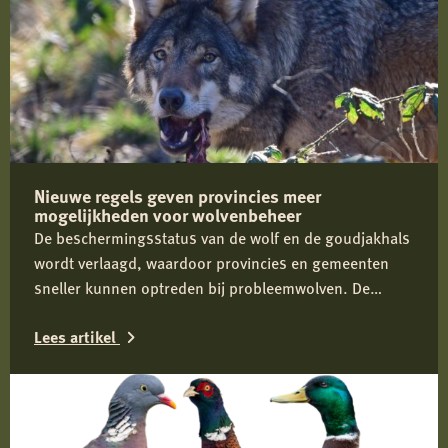
Nieuwe regels geven provincies meer
mogelijkheden voor wolvenbeheer
De beschermingsstatus van de wolf en de goudjakhals
wordt verlaagd, waardoor provincies en gemeenten
sneller kunnen optreden bij probleemwolven. De
Jagersvereniging verwelkomt de wijziging en pleit voor
Lees artikel
proactief beheer om conflicten tussen mens en wolf te
voorkomen.
Lees
meer
over