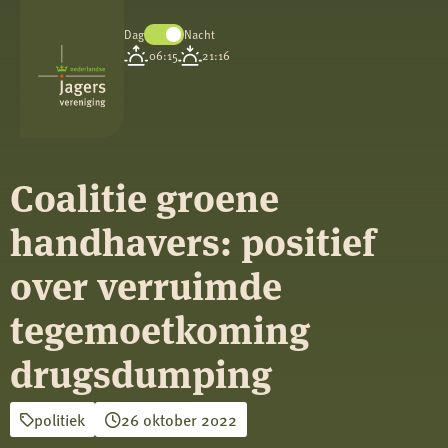
Dag
Nacht
Koninklijke
06:15
21:16
Nederlandse
Jagersvereniging
Coalitie groene
handhavers: positief
over verruimde
tegemoetkoming
drugsdumping
politiek
26 oktober 2022