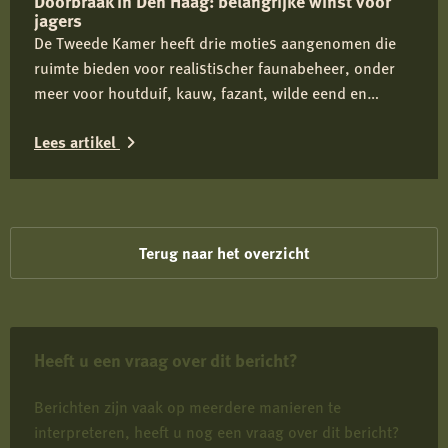
Doorbraak in Den Haag: belangrijke winst voor
meer
jagers
mogelijkheden
De Tweede Kamer heeft drie moties aangenomen die
voor
ruimte bieden voor realistischer faunabeheer, onder
wolvenbeheer
meer voor houtduif, kauw, fazant, wilde eend en
ganzen. De Jagersvereniging heeft de knelpunten
Lees artikel
actief onder de aandacht gebracht en ziet in de brede
Kamersteun een belangrijke stap richting betere
Lees
beoordeling en vergunningverlening.
meer
over
Terug naar het overzicht
Doorbraak
in
Den
Heeft u een vraag over dit bericht?
Haag:
belangrijke
Berichten zijn vaak op meerdere manieren te
winst
interpreteren, heeft u nog een vraag over dit bericht?
voor