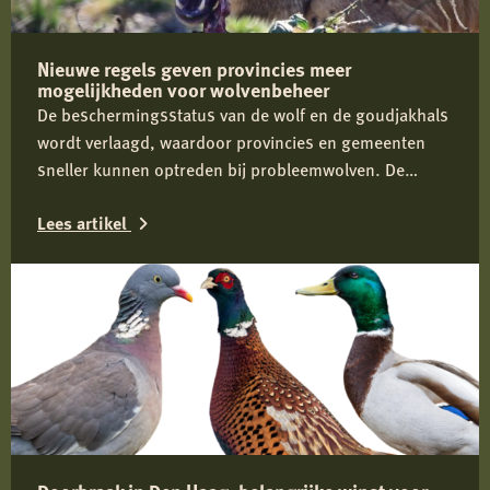
Nieuwe regels geven provincies meer
mogelijkheden voor wolvenbeheer
De beschermingsstatus van de wolf en de goudjakhals
wordt verlaagd, waardoor provincies en gemeenten
sneller kunnen optreden bij probleemwolven. De
Jagersvereniging verwelkomt de wijziging en pleit voor
Lees artikel
proactief beheer om conflicten tussen mens en wolf te
voorkomen.
Lees
meer
over
Nieuwe
regels
geven
provincies