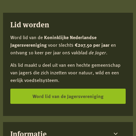
Facebook
X
LinkedIn
e-
mail
Lid worden
Word lid van de
Koninklijke Nederlandse
Jagersvereniging
voor slechts
€207,50 per jaar
en
ontvang 10 keer per jaar ons vakblad
de Jager
.
Als lid maakt u deel uit van een hechte gemeenschap
van jagers die zich inzetten voor natuur, wild en een
eerlijk voedselsysteem.
Word lid van de Jagersvereniging
Informatie