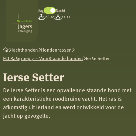
Dag
Nacht
Koninklijke
06:10
21:21
Nederlandse
Jagersvereniging
Jachthonden
Hondenrassen
FCI Rasgroep 7 – Voorstaande honden
Ierse Setter
Ierse Setter
De Ierse Setter is een opvallende staande hond met
een karakteristieke roodbruine vacht. Het ras is
afkomstig uit Ierland en werd ontwikkeld voor de
jacht op gevogelte.