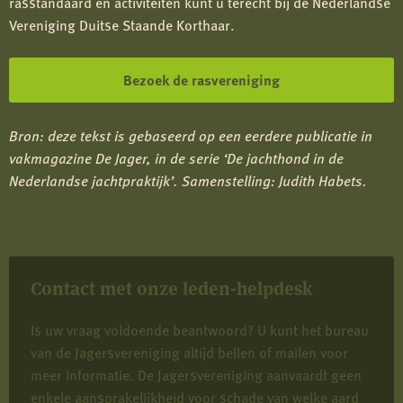
rasstandaard en activiteiten kunt u terecht bij de Nederlandse
Vereniging Duitse Staande Korthaar.
Bezoek de rasvereniging
Bron: deze tekst is gebaseerd op een eerdere publicatie in
vakmagazine De Jager, in de serie ‘De jachthond in de
Nederlandse jachtpraktijk’. Samenstelling: Judith Habets.
Contact met onze leden-helpdesk
Is uw vraag voldoende beantwoord? U kunt het bureau
van de Jagersvereniging altijd bellen of mailen voor
meer informatie. De Jagersvereniging aanvaardt geen
enkele aansprakelijkheid voor schade van welke aard