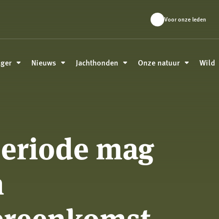
Voor onze leden
ager
Nieuws
Jachthonden
Onze natuur
Wild
periode mag
n
ereenkomst