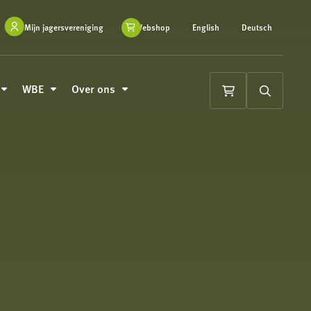
Mijn jagersvereniging
Webshop
English
Deutsch
WBE
Over ons
Winkelwagen
Zoeken