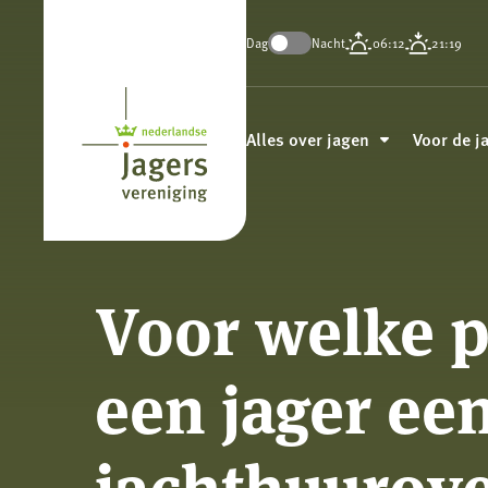
Dag
Nacht
06:12
21:19
Koninklijke
Nederlandse
Alles over jagen
Voor de j
Jagersvereniging
Voor welke 
een jager ee
jachthuurov