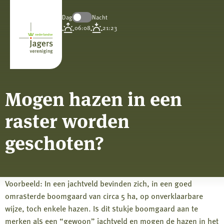
Dag
Nacht
Koninklijke
06:08
21:23
Nederlandse
Jagersvereniging
Mogen hazen in een
raster worden
geschoten?
Voorbeeld: In een jachtveld bevinden zich, in een goed
omrasterde boomgaard van circa 5 ha, op onverklaarbare
wijze, toch enkele hazen. Is dit stukje boomgaard aan te
merken als een “gewoon” jachtveld en mogen de hazen in het