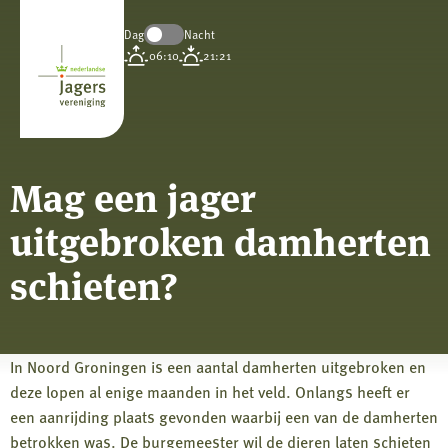
Dag
Nacht
Koninklijke
06:10
21:21
Nederlandse
Jagersvereniging
Mag een jager
uitgebroken damherten
schieten?
In Noord Groningen is een aantal damherten uitgebroken en
deze lopen al enige maanden in het veld. Onlangs heeft er
een aanrijding plaats gevonden waarbij een van de damherten
betrokken was. De burgemeester wil de dieren laten schieten