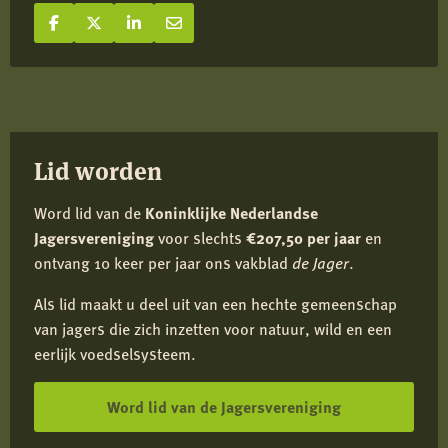
Deel op Facebook
Deel
Deel op X
Deel
Deel op LinkedIn
Deel
Deel via e-mail
Deel
op
op
op
via
Facebook
X
LinkedIn
e-
mail
Lid worden
Word lid van de
Koninklijke Nederlandse
Jagersvereniging
voor slechts
€207,50 per jaar
en
ontvang 10 keer per jaar ons vakblad
de Jager
.
Als lid maakt u deel uit van een hechte gemeenschap
van jagers die zich inzetten voor natuur, wild en een
eerlijk voedselsysteem.
Word lid van de Jagersvereniging