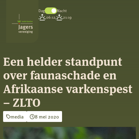
Dag
Nacht
Koninklijke
06:12
21:19
Nederlandse
Jagersvereniging
Een helder standpunt
over faunaschade en
Afrikaanse varkenspest
– ZLTO
media
8 mei 2020