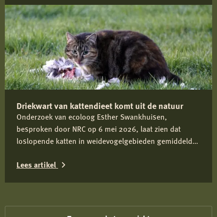
Lees
meer
over
Reactie
Koninklijke
Nederlandse
Jagersvereniging
Driekwart van kattendieet komt uit de natuur
op
Onderzoek van ecoloog Esther Swankhuisen,
rapport
besproken door NRC op 6 mei 2026, laat zien dat
over
loslopende katten in weidevogelgebieden gemiddeld
vermeende
driekwart van hun dieet uit het wild halen en daarmee
wolvenstroperij
Lees artikel
onderdeel zijn van het predatiedebat. Voor kwetsbare
soorten zoals de grutto vormen katten niet alleen een
Lees
risico door directe predatie, maar ook door verstoring
rond nesten en kuikens.
meer
over