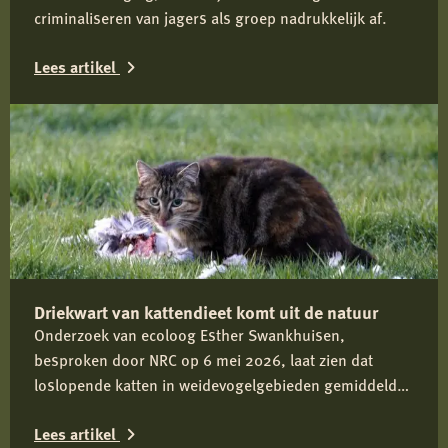
criminaliseren van jagers als groep nadrukkelijk af.
Lees artikel
Lees
meer
over
Reactie
Koninklijke
Nederlandse
Jagersvereniging
Driekwart van kattendieet komt uit de natuur
op
Onderzoek van ecoloog Esther Swankhuisen,
rapport
besproken door NRC op 6 mei 2026, laat zien dat
over
loslopende katten in weidevogelgebieden gemiddeld
vermeende
driekwart van hun dieet uit het wild halen en daarmee
wolvenstroperij
Lees artikel
onderdeel zijn van het predatiedebat. Voor kwetsbare