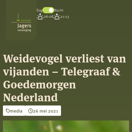
Dag
Nacht
Koninklijke
06:08
21:23
Nederlandse
Jagersvereniging
Weidevogel verliest van
vijanden – Telegraaf &
Goedemorgen
Nederland
media
26 mei 2021