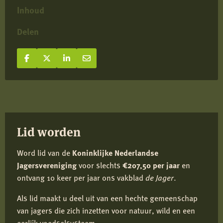
Inhoud
Delen
Deel op Facebook
Deel
Deel op X
Deel
Deel op LinkedIn
Deel
Deel via e-mail
Deel
op
op
op
via
Facebook
X
LinkedIn
e-
mail
Lid worden
Word lid van de
Koninklijke Nederlandse
Jagersvereniging
voor slechts
€207,50 per jaar
en
ontvang 10 keer per jaar ons vakblad
de Jager
.
Als lid maakt u deel uit van een hechte gemeenschap
van jagers die zich inzetten voor natuur, wild en een
eerlijk voedselsysteem.