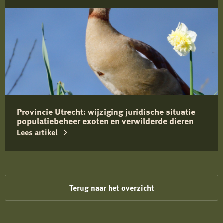
Lees
meer
over
Belangrijke
informatie
over
Toxocara
Provincie Utrecht: wijziging juridische situatie
(canis)
populatiebeheer exoten en verwilderde dieren
bij
Lees artikel
wilde
zwijnen
Lees
in
meer
Limburg
over
Terug naar het overzicht
Provincie
Utrecht: