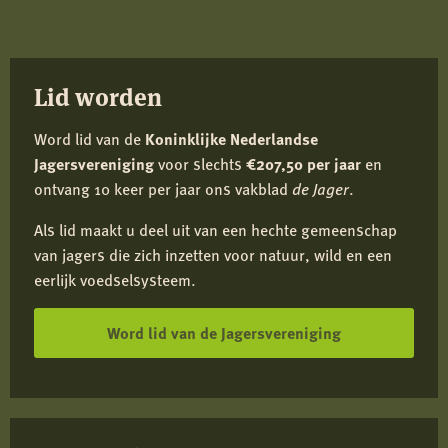
Facebook
X
LinkedIn
e-
mail
Lid worden
Word lid van de
Koninklijke Nederlandse
Jagersvereniging
voor slechts
€207,50 per jaar
en
ontvang 10 keer per jaar ons vakblad
de Jager
.
Als lid maakt u deel uit van een hechte gemeenschap
van jagers die zich inzetten voor natuur, wild en een
eerlijk voedselsysteem.
Word lid van de Jagersvereniging