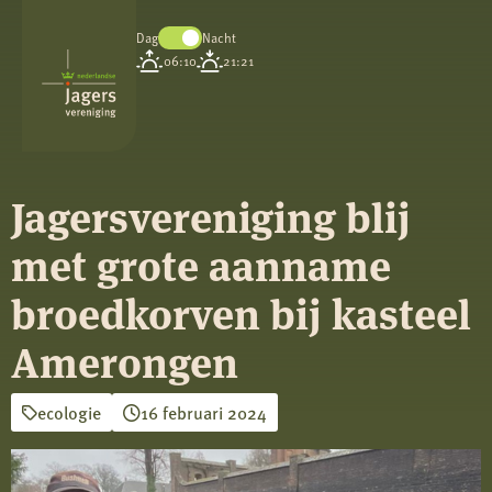
Dag
Nacht
Koninklijke
06:10
21:21
Nederlandse
Jagersvereniging
Jagersvereniging blij
met grote aanname
broedkorven bij kasteel
Amerongen
ecologie
16 februari 2024