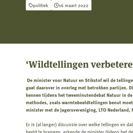
politiek
16 maart 2022
‘Wildtellingen verbeter
De minister voor Natuur en Stikstof wil de telling
gaat daarover in overleg met betrokken partijen. D
kennen tijdens het tweeminutendebat Natuur in d
methodes, zoals warmtebeeldtellingen benut moet
minister met de Jagersvereniging, LTO Nederland, 
Er is (al langer) discussie over welke tellingen en d
beeld te brengen, erkende de minister tijdens het d