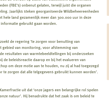
den (FBE’s) onbenut gelaten, terwijl juist die organen
eling. Jaarlijks steken georganiseerde Wildbeheereenheden
 het hele land gezamenlijk meer dan 300.000 uur in deze
n informatie gebruikt gaan worden.
zoekt de regering ‘te zorgen voor benutting van
het gebied van monitoring, voor afstemming van
de resultaten van warmtebeeldtellingen bij onderzoeken
j de beleidsreactie daarop en bij het evalueren van
schop om deze motie aan te houden, nu zij al had toegezegd
or te zorgen dat alle telgegevens gebruikt kunnen worden’.
erfractie uit dat ‘onze jagers een belangrijke rol spelen
nze natuur’. Hij benadrukte dat het zaak is om beleid te