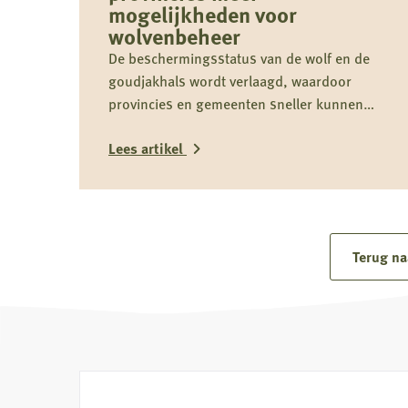
mogelijkheden voor
wolvenbeheer
De beschermingsstatus van de wolf en de
goudjakhals wordt verlaagd, waardoor
provincies en gemeenten sneller kunnen
optreden bij probleemwolven. De
Lees artikel
Jagersvereniging verwelkomt de wijziging
en pleit voor proactief beheer om conflicten
tussen mens en wolf te voorkomen.
Lees
meer
over
Terug na
Nieuwe
regels
geven
provincies
meer
mogelijkheden