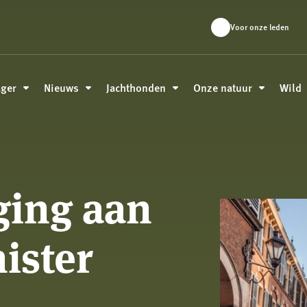
Voor onze leden
ager
Nieuws
Jachthonden
Onze natuur
Wild
ging aan
ister