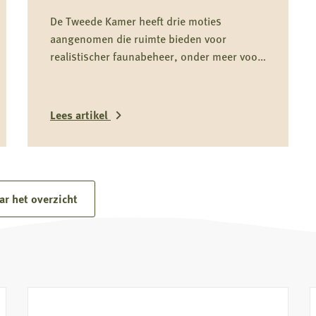
De Tweede Kamer heeft drie moties
aangenomen die ruimte bieden voor
realistischer faunabeheer, onder meer voor
houtduif, kauw, fazant, wilde eend en
ganzen. De Jagersvereniging heeft de
knelpunten actief onder de aandacht
Lees artikel
gebracht en ziet in de brede Kamersteun
een belangrijke stap richting betere
Lees
beoordeling en vergunningverlening.
meer
over
ar het overzicht
Doorbraak
in
Den
Haag:
belangrijke
winst