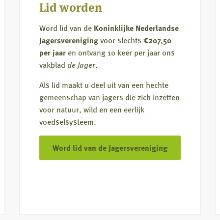
Lid worden
voor
jagers
Word lid van de
Koninklijke Nederlandse
Jagersvereniging
voor slechts
€207,50
per jaar
en ontvang 10 keer per jaar ons
vakblad
de Jager
.
Als lid maakt u deel uit van een hechte
gemeenschap van jagers die zich inzetten
voor natuur, wild en een eerlijk
voedselsysteem.
Word lid van de Jagersvereniging