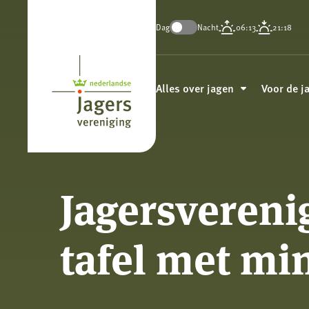
Dag
Nacht
06:13
21:18
Koninklijke
Nederlandse
Alles over jagen
Voor de j
Jagersvereniging
Jagersvereni
tafel met min