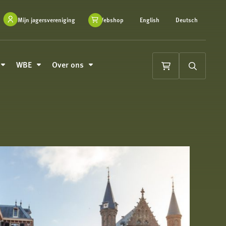
Mijn jagersvereniging
Webshop
English
Deutsch
WBE
Over ons
Winkelwagen
Zoeken