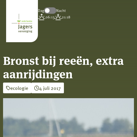
Dag
Nacht
Koninklijke
06:13
21:18
Nederlandse
Jagersvereniging
Bronst bij reeën, extra
aanrijdingen
ecologie
4 juli 2017