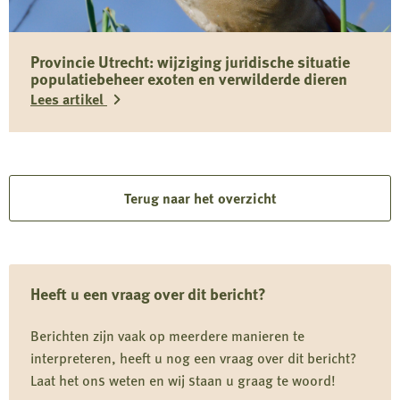
over
Toxocara
Provincie Utrecht: wijziging juridische situatie
(canis)
populatiebeheer exoten en verwilderde dieren
bij
Lees artikel
wilde
zwijnen
Lees
in
meer
Limburg
over
Terug naar het overzicht
Provincie
Utrecht:
wijziging
Heeft u een vraag over dit bericht?
juridische
situatie
Berichten zijn vaak op meerdere manieren te
populatiebeheer
interpreteren, heeft u nog een vraag over dit bericht?
exoten
Laat het ons weten en wij staan u graag te woord!
en