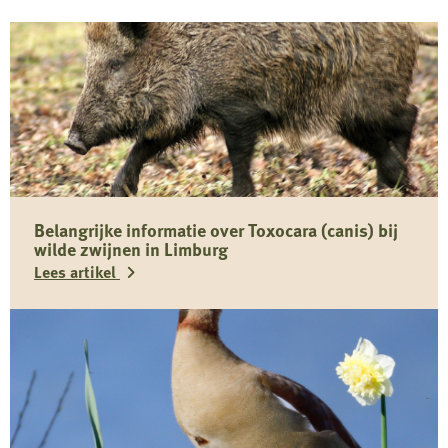
Belangrijke informatie over Toxocara (canis) bij
wilde zwijnen in Limburg
Lees artikel
Lees
meer
over
Belangrijke
informatie