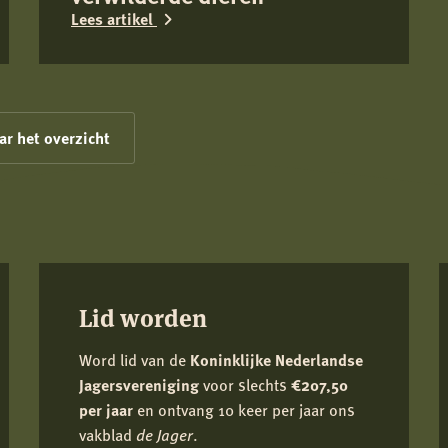
Lees artikel
Lees
meer
over
ar het overzicht
Provincie
Utrecht:
wijziging
juridische
situatie
populatiebeheer
Lid worden
exoten
en
Word lid van de
Koninklijke Nederlandse
verwilderde
Jagersvereniging
voor slechts
€207,50
per jaar
en ontvang 10 keer per jaar ons
dieren
vakblad
de Jager
.