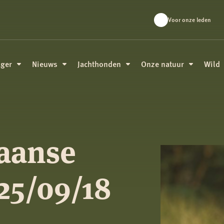
Voor onze leden
ager
Nieuws
Jachthonden
Onze natuur
Wild
kaanse
25/09/18