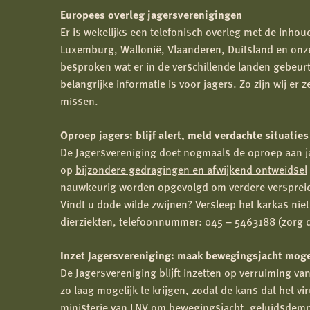
Europees overleg jagersverenigingen
Er is wekelijks een telefonisch overleg met de inho
Luxemburg, Wallonië, Vlaanderen, Duitsland en onze
besproken wat er in de verschillende landen gebeurt
belangrijke informatie is voor jagers. Zo zijn wij er
missen.
Oproep jagers: blijf alert, meld verdachte situati
De Jagersvereniging doet nogmaals de oproep aan jag
op
bijzondere gedragingen en afwijkend ontweidsel
nauwkeurig worden opgevolgd om verdere versprei
Vindt u dode wilde zwijnen? Versleep het karkas niet
dierziekten, telefoonnummer: 045 – 5463188 (zorg da
Inzet Jagersvereniging: maak bewegingsjacht moge
De Jagersvereniging blijft inzetten op verruiming v
zo laag mogelijk te krijgen, zodat de kans dat het vir
ministerie van LNV om bewegingsjacht, geluidsdempe