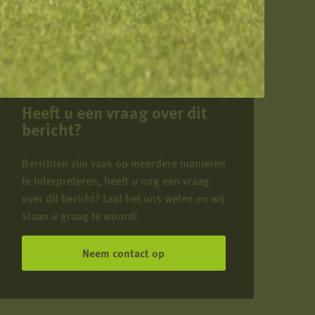
Heeft u een vraag over dit
bericht?
Berichten zijn vaak op meerdere manieren
te interpreteren, heeft u nog een vraag
over dit bericht? Laat het ons weten en wij
staan u graag te woord!
Neem contact op