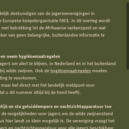
udelijk deskundigen van de jagersverenigingen in
 Europese koepelorganisatie FACE. In dit overleg wordt
 met betrekking tot de Afrikaanse varkenspest en wat
 zeker van geen belangrijke, buitenlandse informatie te
es en neem hygiënemaatregelen
ers om alert te blijven, in Nederland en in het buitenland
bij wilde zwijnen. Ook de
hygiënemaatregelen
moeten
ding te voorkomen.
 maar bel direct met het landelijk meldpunt voor
t u dit nummer altijd bij de hand heeft).
lijk en sta geluiddempers en nachtzichtapparatuur toe
an de mogelijkheden voor jagers om de wilde zwijnenstand
us hier landt zo klein mogelijk is. De vereniging vraagt het
rs en nachtzichtapparatuur voor alle jagers beschikbaar