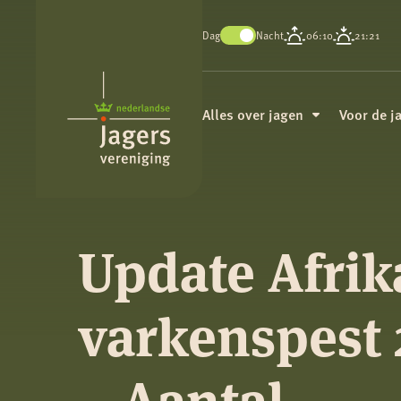
Dag
Nacht
06:10
21:21
Koninklijke
Nederlandse
Alles over jagen
Voor de j
Jagersvereniging
Update Afri
varkenspest 
– Aantal