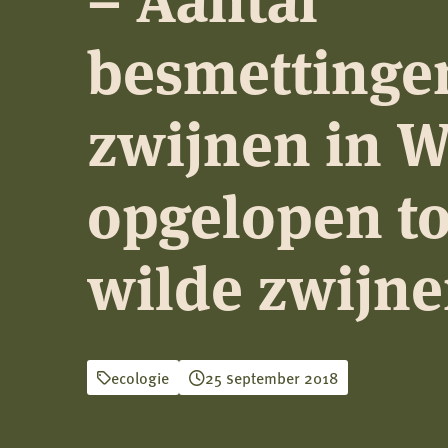
besmettinge
zwijnen in W
opgelopen to
wilde zwijn
ecologie
25 september 2018