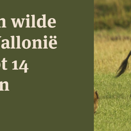
n wilde
allonië
t 14
en