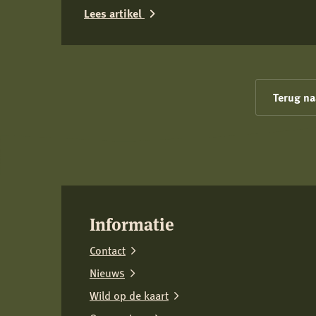
Lees artikel
Lees
meer
over
Terug na
Belangrijke
informatie
over
Toxocara
(canis)
bij
Informatie
wilde
Contact
zwijnen
in
Nieuws
Limburg
Wild op de kaart