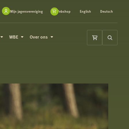
Mijn jagersvereniging
Webshop
English
Deutsch
WBE
Over ons
Winkelwagen
Zoeken