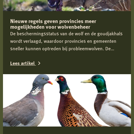
Nieuwe regels geven provincies meer
mogelijkheden voor wolvenbeheer
De beschermingsstatus van de wolf en de goudjakhals
wordt verlaagd, waardoor provincies en gemeenten
sneller kunnen optreden bij probleemwolven. De
Jagersvereniging verwelkomt de wijziging en pleit voor
Lees artikel
proactief beheer om conflicten tussen mens en wolf te
voorkomen.
Lees
meer
over
Nieuwe
regels
geven
provincies