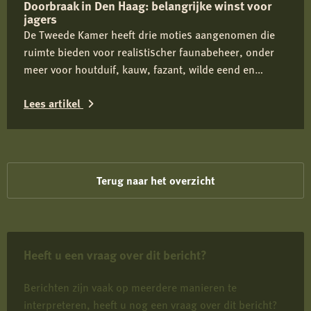
Doorbraak in Den Haag: belangrijke winst voor
meer
jagers
mogelijkheden
De Tweede Kamer heeft drie moties aangenomen die
voor
ruimte bieden voor realistischer faunabeheer, onder
wolvenbeheer
meer voor houtduif, kauw, fazant, wilde eend en
ganzen. De Jagersvereniging heeft de knelpunten
Lees artikel
actief onder de aandacht gebracht en ziet in de brede
Kamersteun een belangrijke stap richting betere
Lees
beoordeling en vergunningverlening.
meer
over
Terug naar het overzicht
Doorbraak
in
Den
Heeft u een vraag over dit bericht?
Haag:
belangrijke
Berichten zijn vaak op meerdere manieren te
winst
interpreteren, heeft u nog een vraag over dit bericht?