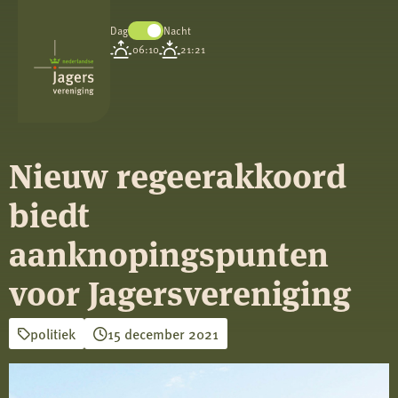
Dag
Nacht
Koninklijke
06:10
21:21
Nederlandse
Jagersvereniging
Nieuw regeerakkoord
biedt
aanknopingspunten
voor Jagersvereniging
politiek
15 december 2021