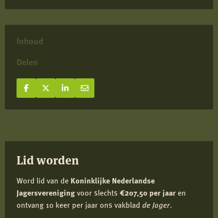
Inhoud
Delen
Deel op Facebook
Deel
Deel op X
Deel
Deel op LinkedIn
Deel
Deel via e-mail
Deel
op
op
op
via
Facebook
X
LinkedIn
e-
mail
Lid worden
Word lid van de
Koninklijke Nederlandse
Jagersvereniging
voor slechts
€207,50 per jaar
en
ontvang 10 keer per jaar ons vakblad
de Jager
.