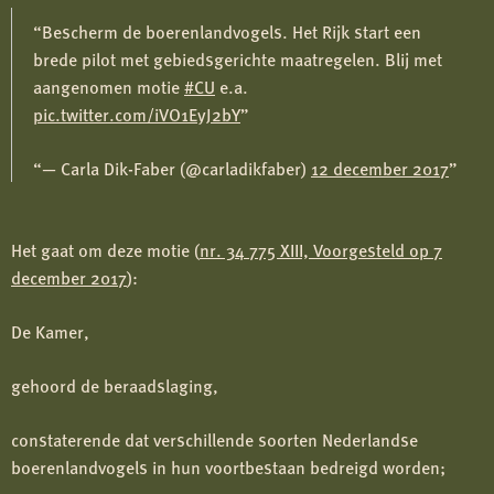
Bescherm de boerenlandvogels. Het Rijk start een
brede pilot met gebiedsgerichte maatregelen. Blij met
aangenomen motie
#CU
e.a.
pic.twitter.com/iVO1EyJ2bY
— Carla Dik-Faber (@carladikfaber)
12 december 2017
Het gaat om deze motie (
nr. 34 775 XIII, Voorgesteld op 7
december 2017
):
De Kamer,
gehoord de beraadslaging,
constaterende dat verschillende soorten Nederlandse
boerenlandvogels in hun voortbestaan bedreigd worden;