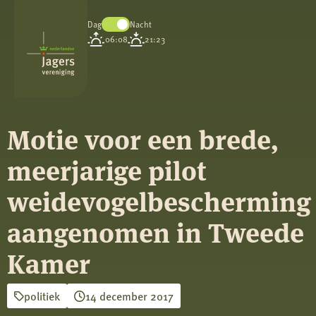
Dag
Nacht
Koninklijke
06:08
21:23
Nederlandse
Jagersvereniging
Motie voor een brede,
meerjarige pilot
weidevogelbescherming
aangenomen in Tweede
Kamer
politiek
14 december 2017