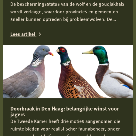
De beschermingsstatus van de wolf en de goudjakhals
wordt verlaagd, waardoor provincies en gemeenten
sneller kunnen optreden bij probleemwolven. De
Jagersvereniging verwelkomt de wijziging en pleit voor
Lees artikel
proactief beheer om conflicten tussen mens en wolf te
voorkomen.
Lees
meer
over
Nieuwe
regels
geven
provincies
Doorbraak in Den Haag: belangrijke winst voor
meer
jagers
mogelijkheden
De Tweede Kamer heeft drie moties aangenomen die
voor
ruimte bieden voor realistischer faunabeheer, onder
wolvenbeheer