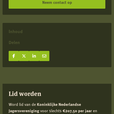
Neem contact op
Inhoud
Delen
Deel op Facebook
Deel
Deel op X
Deel
Deel op LinkedIn
Deel
Deel via e-mail
Deel
op
op
op
via
Facebook
X
LinkedIn
e-
mail
Lid worden
Word lid van de
Koninklijke Nederlandse
Jagersvereniging
voor slechts
€207,50 per jaar
en