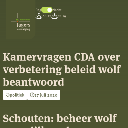
Dag
Nacht
Koninklijke
06:12
21:19
Nederlandse
Jagersvereniging
Kamervragen CDA over
verbetering beleid wolf
beantwoord
politiek
17 juli 2020
Schouten: beheer wolf