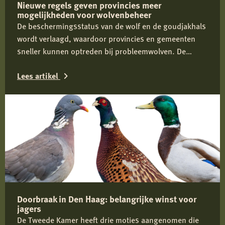
Nieuwe regels geven provincies meer
mogelijkheden voor wolvenbeheer
De beschermingsstatus van de wolf en de goudjakhals
wordt verlaagd, waardoor provincies en gemeenten
sneller kunnen optreden bij probleemwolven. De
Jagersvereniging verwelkomt de wijziging en pleit voor
Lees artikel
proactief beheer om conflicten tussen mens en wolf te
voorkomen.
Lees
meer
over
Nieuwe
regels
geven
provincies
Doorbraak in Den Haag: belangrijke winst voor
meer
jagers
mogelijkheden
De Tweede Kamer heeft drie moties aangenomen die