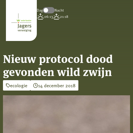
Dag
Nacht
Koninklijke
06:13
21:18
Nederlandse
Jagersvereniging
Nieuw protocol dood
gevonden wild zwijn
ecologie
14 december 2018