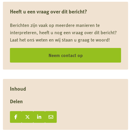
wijziging
Heeft u een vraag over dit bericht?
juridische
situatie
Berichten zijn vaak op meerdere manieren te
populatiebeheer
interpreteren, heeft u nog een vraag over dit bericht?
exoten
Laat het ons weten en wij staan u graag te woord!
en
verwilderde
Neem contact op
dieren
Inhoud
Delen
Deel op Facebook
Deel
Deel op X
Deel
Deel op LinkedIn
Deel
Deel via e-mail
Deel
op
op
op
via