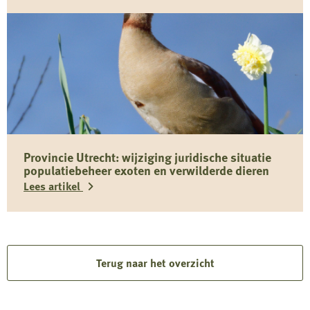
Lees
meer
over
Belangrijke
informatie
over
Toxocara
Provincie Utrecht: wijziging juridische situatie
(canis)
populatiebeheer exoten en verwilderde dieren
bij
Lees artikel
wilde
zwijnen
Lees
in
meer
Limburg
over
Terug naar het overzicht
Provincie
Utrecht: