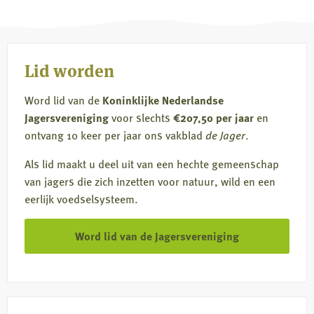
Facebook
X
LinkedIn
e-
mail
Lid worden
Word lid van de
Koninklijke Nederlandse
Jagersvereniging
voor slechts
€207,50 per jaar
en
ontvang 10 keer per jaar ons vakblad
de Jager
.
Als lid maakt u deel uit van een hechte gemeenschap
van jagers die zich inzetten voor natuur, wild en een
eerlijk voedselsysteem.
Word lid van de Jagersvereniging