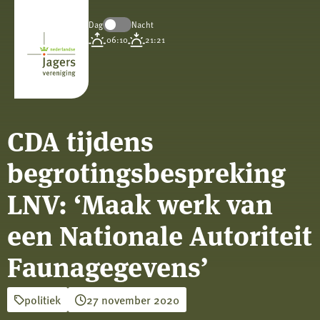
Dag
Nacht
Koninklijke
06:10
21:21
Nederlandse
Jagersvereniging
CDA tijdens
begrotingsbespreking
LNV: ‘Maak werk van
een Nationale Autoriteit
Faunagegevens’
politiek
27 november 2020