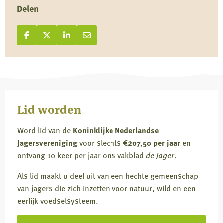
Delen
Deel op Facebook
Deel
Deel op X
Deel
Deel op LinkedIn
Deel
Deel via e-mail
Deel
op
op
op
via
Facebook
X
LinkedIn
e-
mail
Lid worden
Word lid van de
Koninklijke Nederlandse
Jagersvereniging
voor slechts
€207,50 per jaar
en
ontvang 10 keer per jaar ons vakblad
de Jager
.
Als lid maakt u deel uit van een hechte gemeenschap
van jagers die zich inzetten voor natuur, wild en een
eerlijk voedselsysteem.