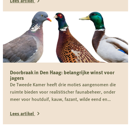
Lees artikel
proactief beheer om conflicten tussen mens en wolf te
voorkomen.
Lees
meer
over
Nieuwe
regels
geven
provincies
Doorbraak in Den Haag: belangrijke winst voor
meer
jagers
mogelijkheden
De Tweede Kamer heeft drie moties aangenomen die
voor
ruimte bieden voor realistischer faunabeheer, onder
wolvenbeheer
meer voor houtduif, kauw, fazant, wilde eend en
ganzen. De Jagersvereniging heeft de knelpunten
Lees artikel
actief onder de aandacht gebracht en ziet in de brede
Kamersteun een belangrijke stap richting betere
Lees
beoordeling en vergunningverlening.