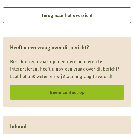
meer
over
Terug naar het overzicht
Doorbraak
in
Den
Heeft u een vraag over dit bericht?
Haag:
belangrijke
Berichten zijn vaak op meerdere manieren te
winst
interpreteren, heeft u nog een vraag over dit bericht?
voor
Laat het ons weten en wij staan u graag te woord!
jagers
Neem contact op
Inhoud