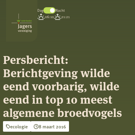
Dag
Nacht
Koninklijke
06:10
21:21
Nederlandse
Jagersvereniging
Persbericht:
Berichtgeving wilde
eend voorbarig, wilde
eend in top 10 meest
algemene broedvogels
ecologie
8 maart 2016