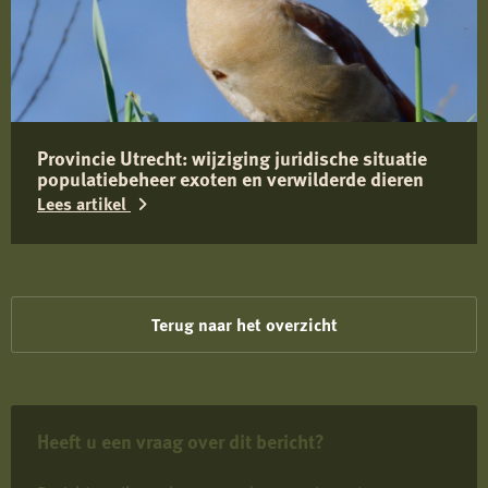
over
Belangrijke
informatie
over
Toxocara
Provincie Utrecht: wijziging juridische situatie
(canis)
populatiebeheer exoten en verwilderde dieren
bij
Lees artikel
wilde
zwijnen
Lees
in
meer
Limburg
over
Terug naar het overzicht
Provincie
Utrecht:
wijziging
Heeft u een vraag over dit bericht?
juridische
situatie