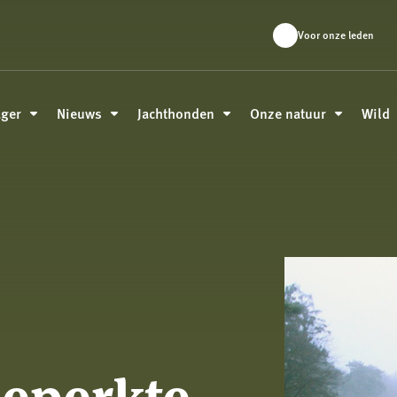
Voor onze leden
ager
Nieuws
Jachthonden
Onze natuur
Wild
beperkte