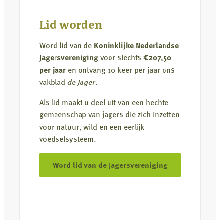
en
negeert
Lid worden
Europese
afspraken
Word lid van de
Koninklijke Nederlandse
Jagersvereniging
voor slechts
€207,50
per jaar
en ontvang 10 keer per jaar ons
vakblad
de Jager
.
Als lid maakt u deel uit van een hechte
gemeenschap van jagers die zich inzetten
voor natuur, wild en een eerlijk
voedselsysteem.
Word lid van de Jagersvereniging