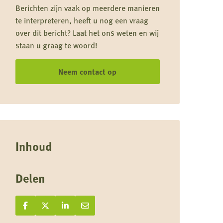
Berichten zijn vaak op meerdere manieren
te interpreteren, heeft u nog een vraag
over dit bericht? Laat het ons weten en wij
staan u graag te woord!
Neem contact op
Inhoud
Delen
Deel op Facebook
Deel
Deel op X
Deel
Deel op LinkedIn
Deel
Deel via e-mail
Deel