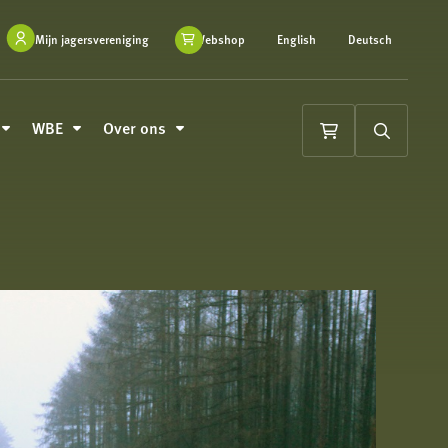
Mijn jagersvereniging
Webshop
English
Deutsch
WBE
Over ons
Winkelwagen
Zoeken