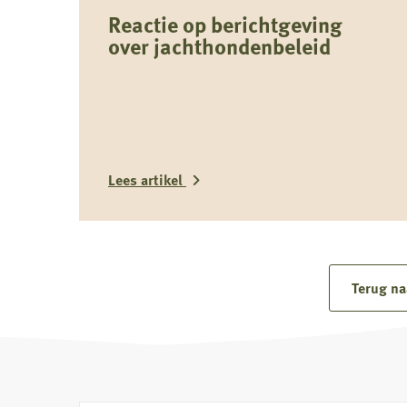
Reactie op berichtgeving
over jachthondenbeleid
Lees artikel
Lees
meer
over
Terug na
Reactie
op
berichtgeving
over