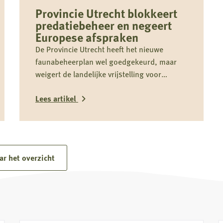
Provincie Utrecht blokkeert
predatiebeheer en negeert
Europese afspraken
De Provincie Utrecht heeft het nieuwe
faunabeheerplan wel goedgekeurd, maar
weigert de landelijke vrijstelling voor
schadebestrijding over te nemen. Daardoor
Lees artikel
kan predatiebeheer niet worden uitgevoerd,
juist in een cruciale periode voor
weidevogels zoals de grutto. Dit belemmert
Lees
effectief faunabeheer, vergroot schade en
meer
staat haaks op Europese verplichtingen en
over
ar het overzicht
het eigen provinciale beleid.
Provincie
Utrecht
blokkeert
predatiebeheer