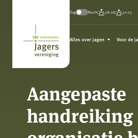
Dag
Nacht
06:08
21:23
Koninklijke
Nederlandse
Alles over jagen
Voor de j
Jagersvereniging
Aangepaste
handreiking
organisatie 