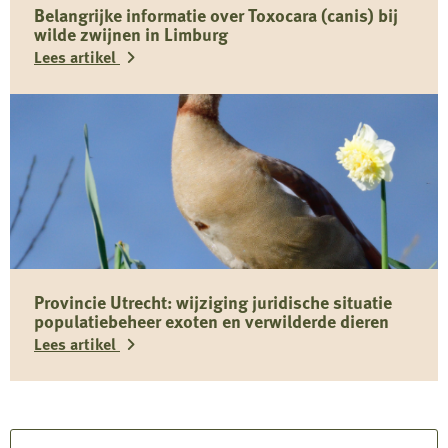
Belangrijke informatie over Toxocara (canis) bij
wilde zwijnen in Limburg
Lees artikel
Lees
meer
over
Belangrijke
informatie
over
Toxocara
Provincie Utrecht: wijziging juridische situatie
(canis)
populatiebeheer exoten en verwilderde dieren
bij
Lees artikel
wilde
zwijnen
Lees
in
meer
Limburg