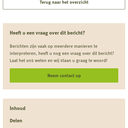
over
Terug naar het overzicht
Provincie
Utrecht:
wijziging
Heeft u een vraag over dit bericht?
juridische
situatie
Berichten zijn vaak op meerdere manieren te
populatiebeheer
interpreteren, heeft u nog een vraag over dit bericht?
exoten
Laat het ons weten en wij staan u graag te woord!
en
verwilderde
Neem contact op
dieren
Inhoud
Delen