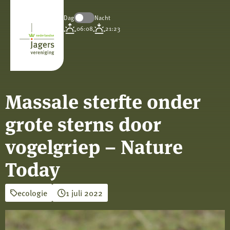
Dag
Nacht
Koninklijke
06:08
21:23
Nederlandse
Jagersvereniging
Massale sterfte onder
grote sterns door
vogelgriep – Nature
Today
ecologie
1 juli 2022