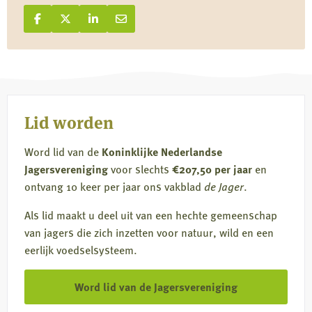
Deel op Facebook
Deel
Deel op X
Deel
Deel op LinkedIn
Deel
Deel via e-mail
Deel
op
op
op
via
Facebook
X
LinkedIn
e-
mail
Lid worden
Word lid van de
Koninklijke Nederlandse
Jagersvereniging
voor slechts
€207,50 per jaar
en
ontvang 10 keer per jaar ons vakblad
de Jager
.
Als lid maakt u deel uit van een hechte gemeenschap
van jagers die zich inzetten voor natuur, wild en een
eerlijk voedselsysteem.
Word lid van de Jagersvereniging