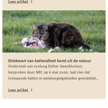
Lees artikel
Lees
meer
over
Reactie
Koninklijke
Nederlandse
Jagersvereniging
Driekwart van kattendieet komt uit de natuur
op
Onderzoek van ecoloog Esther Swankhuisen,
rapport
besproken door NRC op 6 mei 2026, laat zien dat
over
loslopende katten in weidevogelgebieden gemiddeld
vermeende
driekwart van hun dieet uit het wild halen en daarmee
wolvenstroperij
Lees artikel
onderdeel zijn van het predatiedebat. Voor kwetsbare
soorten zoals de grutto vormen katten niet alleen een
Lees
risico door directe predatie, maar ook door verstoring