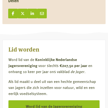
Delen
Deel op Facebook
Deel
Deel op X
Deel
Deel op LinkedIn
Deel
Deel via e-mail
Deel
op
op
op
via
Facebook
X
LinkedIn
e-
mail
Lid worden
Word lid van de
Koninklijke Nederlandse
Jagersvereniging
voor slechts
€207,50 per jaar
en
ontvang 10 keer per jaar ons vakblad
de Jager
.
Als lid maakt u deel uit van een hechte gemeenschap
van jagers die zich inzetten voor natuur, wild en een
eerlijk voedselsysteem.
Word lid van de Jagersvereniging