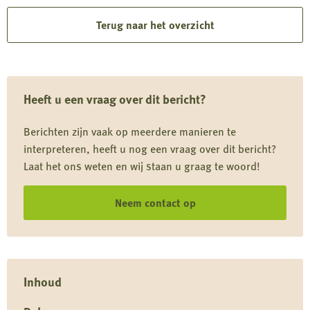
rond nesten en kuikens.
meer
over
Terug naar het overzicht
Driekwart
van
kattendieet
Heeft u een vraag over dit bericht?
komt
uit
Berichten zijn vaak op meerdere manieren te
de
interpreteren, heeft u nog een vraag over dit bericht?
natuur
Laat het ons weten en wij staan u graag te woord!
Neem contact op
Inhoud