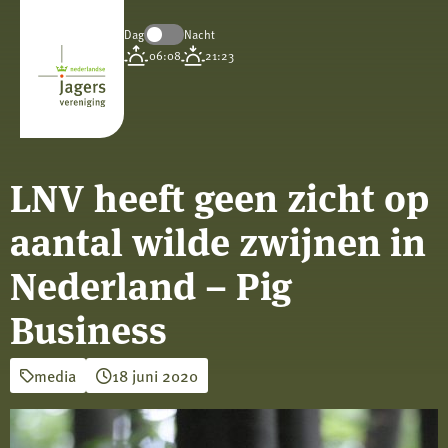
Dag
Nacht
Koninklijke
06:08
21:23
Nederlandse
Jagersvereniging
LNV heeft geen zicht op
aantal wilde zwijnen in
Nederland – Pig
Business
media
18 juni 2020