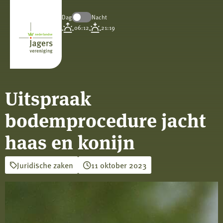
Dag
Nacht
Koninklijke
06:12
21:19
Nederlandse
Jagersvereniging
Uitspraak
bodemprocedure jacht
haas en konijn
Juridische zaken
11 oktober 2023