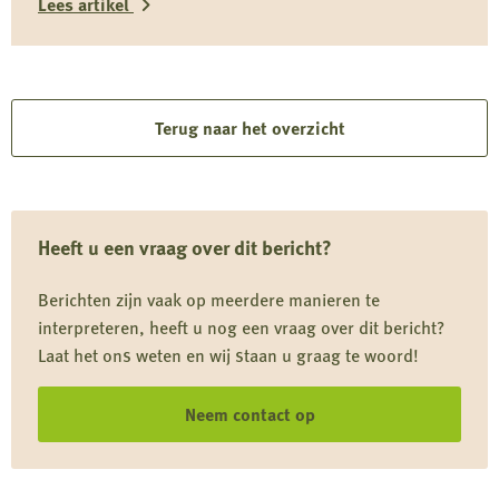
dieren
Lees artikel
regels voor jacht en wapengebruik blijven gelden,
terwijl provincies aanvullende maatregelen kunnen
Lees
blijven nemen.
meer
over
Terug naar het overzicht
Vanaf
2027
mogen
Heeft u een vraag over dit bericht?
jagers
23
Berichten zijn vaak op meerdere manieren te
invasieve
interpreteren, heeft u nog een vraag over dit bericht?
exoten
Laat het ons weten en wij staan u graag te woord!
makkelijker
beheren.
Neem contact op