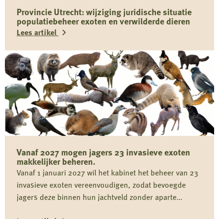
Provincie Utrecht: wijziging juridische situatie
populatiebeheer exoten en verwilderde dieren
Lees artikel
Lees
meer
over
Provincie
Utrecht:
wijziging
juridische
Vanaf 2027 mogen jagers 23 invasieve exoten
situatie
makkelijker beheren.
populatiebeheer
Vanaf 1 januari 2027 wil het kabinet het beheer van 23
exoten
invasieve exoten vereenvoudigen, zodat bevoegde
en
jagers deze binnen hun jachtveld zonder aparte
verwilderde
provinciale opdracht kunnen bestrijden. De bestaande