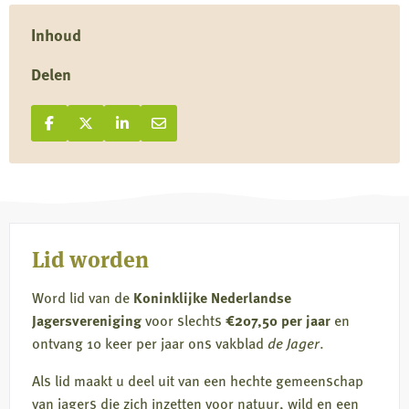
Inhoud
Delen
Deel op Facebook
Deel
Deel op X
Deel
Deel op LinkedIn
Deel
Deel via e-mail
Deel
op
op
op
via
Facebook
X
LinkedIn
e-
mail
Lid worden
Word lid van de
Koninklijke Nederlandse
Jagersvereniging
voor slechts
€207,50 per jaar
en
ontvang 10 keer per jaar ons vakblad
de Jager
.
Als lid maakt u deel uit van een hechte gemeenschap
van jagers die zich inzetten voor natuur, wild en een