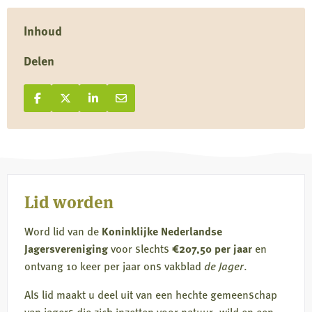
Inhoud
Delen
Deel op Facebook
Deel
Deel op X
Deel
Deel op LinkedIn
Deel
Deel via e-mail
Deel
op
op
op
via
Facebook
X
LinkedIn
e-
mail
Lid worden
Word lid van de
Koninklijke Nederlandse
Jagersvereniging
voor slechts
€207,50 per jaar
en
ontvang 10 keer per jaar ons vakblad
de Jager
.
Als lid maakt u deel uit van een hechte gemeenschap
van jagers die zich inzetten voor natuur, wild en een