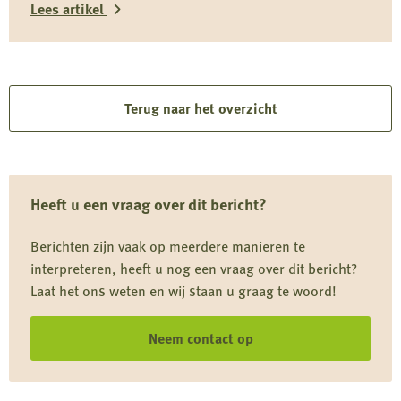
Column
Lees artikel
beetje alle kranten en tijdschriften. Boer Jos Verhulst
vond afgelopen vrijdag negen schapen dood in zijn
Janneke
Lees
weiland en zaterdag nog eens […]
Eigeman
meer
over
Terug naar het overzicht
Hedikhuizen
–
Column
Heeft u een vraag over dit bericht?
Oswin
Schneeweisz
Berichten zijn vaak op meerdere manieren te
interpreteren, heeft u nog een vraag over dit bericht?
Laat het ons weten en wij staan u graag te woord!
Neem contact op