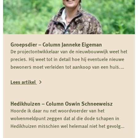
Groepsdier – Column Janneke Eigeman
De projectontwikkelaar van de nieuwbouwwijk weet het
precies. Hij weet tot in detail hoe hij eventuele nieuwe
bewoners moet verleiden tot aankoop van een huis.
Dat zit hem in het gevoel van maatwerk. Want ondanks
Lees artikel
dat er straks een wijk staat waarin elk huis nagenoeg
identiek is, lukt het hem de kopers het gevoel te […]
Lees
Hedikhuizen – Column Oswin Schneeweisz
meer
Hoorde ik daar nu net woordvoerder van het
over
wolvenmeldpunt zeggen dat al die dode schapen in
Groepsdier
Hedikhuizen misschien wel helemaal niet het gevolg
–
zijn van een bezoekje van de wolf? Het stond in zo’n