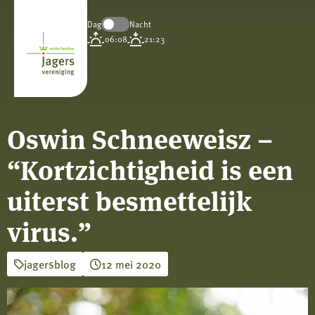
Dag
Nacht
Koninklijke
06:08
21:23
Nederlandse
Jagersvereniging
Oswin Schneeweisz –
“Kortzichtigheid is een
uiterst besmettelijk
virus.”
jagersblog
12 mei 2020