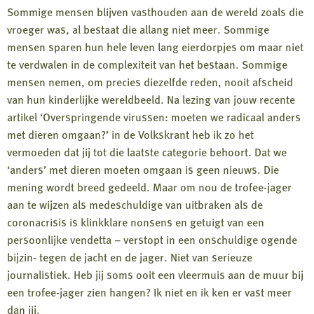
Sommige mensen blijven vasthouden aan de wereld zoals die
vroeger was, al bestaat die allang niet meer. Sommige
mensen sparen hun hele leven lang eierdorpjes om maar niet
te verdwalen in de complexiteit van het bestaan. Sommige
mensen nemen, om precies diezelfde reden, nooit afscheid
van hun kinderlijke wereldbeeld. Na lezing van jouw recente
artikel ‘Overspringende virussen: moeten we radicaal anders
met dieren omgaan?’ in de Volkskrant heb ik zo het
vermoeden dat jij tot die laatste categorie behoort. Dat we
‘anders’ met dieren moeten omgaan is geen nieuws. Die
mening wordt breed gedeeld. Maar om nou de trofee-jager
aan te wijzen als medeschuldige van uitbraken als de
coronacrisis is klinkklare nonsens en getuigt van een
persoonlijke vendetta – verstopt in een onschuldige ogende
bijzin- tegen de jacht en de jager. Niet van serieuze
journalistiek. Heb jij soms ooit een vleermuis aan de muur bij
een trofee-jager zien hangen? Ik niet en ik ken er vast meer
dan jij.