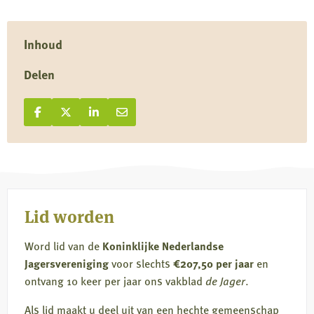
Inhoud
Delen
Deel op Facebook
Deel
Deel op X
Deel
Deel op LinkedIn
Deel
Deel via e-mail
Deel
op
op
op
via
Facebook
X
LinkedIn
e-
mail
Lid worden
Word lid van de
Koninklijke Nederlandse
Jagersvereniging
voor slechts
€207,50 per jaar
en
ontvang 10 keer per jaar ons vakblad
de Jager
.
Als lid maakt u deel uit van een hechte gemeenschap