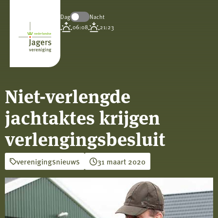
Dag
Nacht
Koninklijke
06:08
21:23
Nederlandse
Jagersvereniging
Niet-verlengde
jachtaktes krijgen
verlengingsbesluit
verenigingsnieuws
31 maart 2020