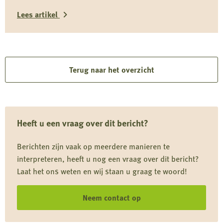
Daardoor kan predatiebeheer niet worden uitgevoerd,
Lees artikel
juist in een cruciale periode voor weidevogels zoals de
grutto. Dit belemmert effectief faunabeheer, vergroot
Lees
schade en staat haaks op Europese verplichtingen en
het eigen provinciale beleid.
meer
over
Terug naar het overzicht
Provincie
Utrecht
blokkeert
Heeft u een vraag over dit bericht?
predatiebeheer
en
Berichten zijn vaak op meerdere manieren te
negeert
interpreteren, heeft u nog een vraag over dit bericht?
Europese
Laat het ons weten en wij staan u graag te woord!
afspraken
Neem contact op