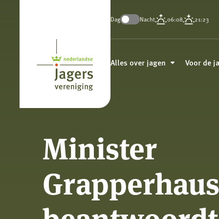
Dag
Nacht
06:08
21:23
Koninklijke
Nederlandse
Alles over jagen
Voor de j
Jagersvereniging
Minister
Grapperhau
beantwoordt