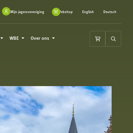
Mijn jagersvereniging
Webshop
English
Deutsch
WBE
Over ons
Winkelwagen
Zoeken