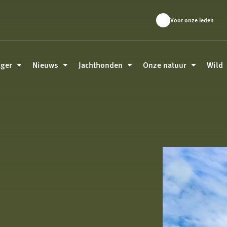
Voor onze leden
ager
Nieuws
Jachthonden
Onze natuur
Wild
s