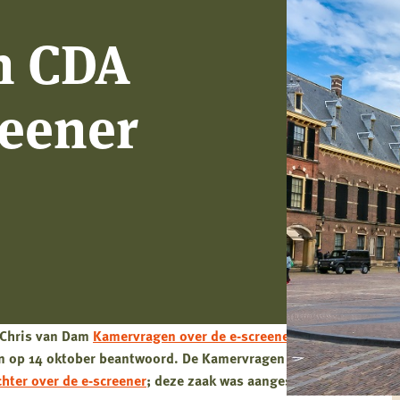
n CDA
reener
 Chris van Dam
Kamervragen over de e-screener
aan
zijn op 14 oktober beantwoord. De Kamervragen werden
chter over de e-screener
; deze zaak was aangespannen