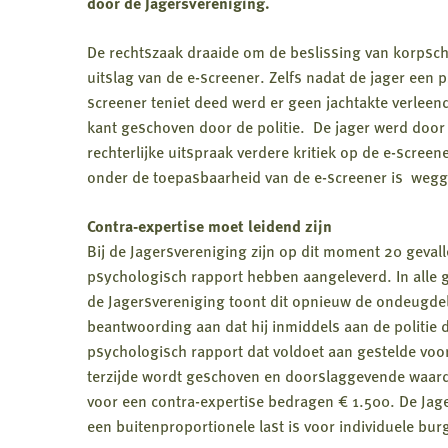
door de Jagersvereniging.
De rechtszaak draaide om de beslissing van korpsch
uitslag van de e-screener. Zelfs nadat de jager een 
screener teniet deed werd er geen jachtakte verlee
kant geschoven door de politie. De jager werd door de
rechterlijke uitspraak verdere kritiek op de e-screen
onder de toepasbaarheid van de e-screener is wegge
Contra-expertise moet leidend zijn
Bij de Jagersvereniging zijn op dit moment 20 geval
psychologisch rapport hebben aangeleverd. In alle g
de Jagersvereniging toont dit opnieuw de ondeugdeli
beantwoording aan dat hij inmiddels aan de politie d
psychologisch rapport dat voldoet aan gestelde voo
terzijde wordt geschoven en doorslaggevende waard
voor een contra-expertise bedragen € 1.500. De Jag
een buitenproportionele last is voor individuele bu