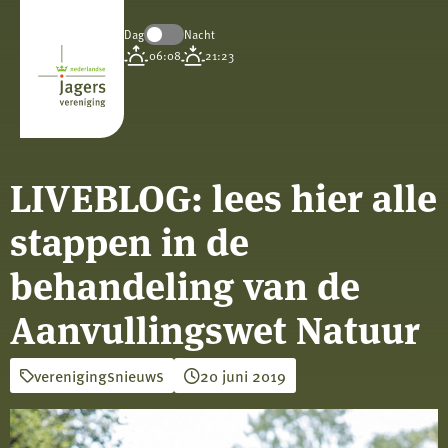
Dag
Nacht
Koninklijke
06:08
21:23
Nederlandse
Jagersvereniging
LIVEBLOG: lees hier alle
stappen in de
behandeling van de
Aanvullingswet Natuur
verenigingsnieuws
20 juni 2019