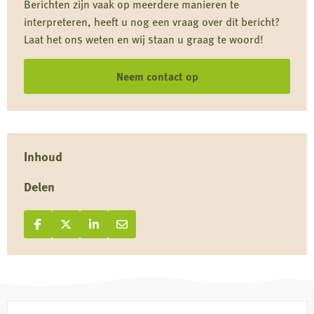
Berichten zijn vaak op meerdere manieren te
negeert
interpreteren, heeft u nog een vraag over dit bericht?
Europese
Laat het ons weten en wij staan u graag te woord!
afspraken
Neem contact op
Inhoud
Delen
Deel op Facebook
Deel
Deel op X
Deel
Deel op LinkedIn
Deel
Deel via e-mail
Deel
op
op
op
via
Facebook
X
LinkedIn
e-
mail