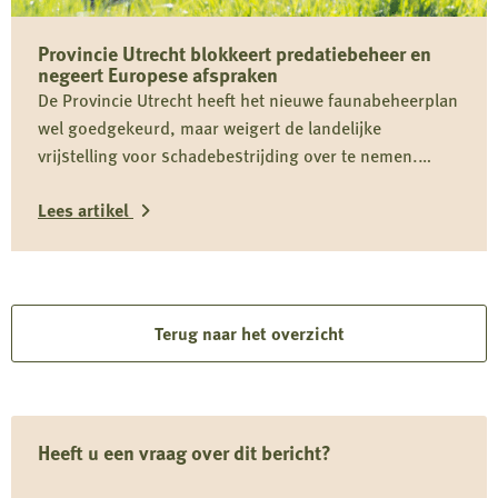
over
Provincie Utrecht blokkeert predatiebeheer en
jachthondenbeleid
negeert Europese afspraken
De Provincie Utrecht heeft het nieuwe faunabeheerplan
wel goedgekeurd, maar weigert de landelijke
vrijstelling voor schadebestrijding over te nemen.
Daardoor kan predatiebeheer niet worden uitgevoerd,
Lees artikel
juist in een cruciale periode voor weidevogels zoals de
grutto. Dit belemmert effectief faunabeheer, vergroot
Lees
schade en staat haaks op Europese verplichtingen en
het eigen provinciale beleid.
meer
over
Terug naar het overzicht
Provincie
Utrecht
blokkeert
Heeft u een vraag over dit bericht?
predatiebeheer
en