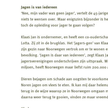
Jagen is van iedereen
‘Nee, mijn vader was geen jager’, vertelt de 45-jarig
niets te wensen over. Maar enigszins bijzonder is he
toch de opleiding voor jager te gaan volgen?
Klaas Jan is ondernemer, en heeft een co-ouderschap 
Lotta. Zij zit in de brugklas. Het ‘jagers-gen’ van Kl
zijn gezin naar Noorwegen vertrok om er te wonen e
bevolking. ‘Jagen is daar van iedereen’, zegt Klaas J
jagersverenigingen onderschrijven zijn uitspraak. 
miljoen, heeft Noorwegen maar liefst ruim 200.000 a
Dieren bejagen om schade aan oogsten te voorkomen
Noren jagen om vlees te eten. Ik kan mij daar helema
terug in de wijze waarop ze in Noorwegen omgaan met
daarna weer terug te gooien, vinden ze maar vreemd