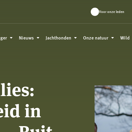
Voor onze leden
ager
Nieuws
Jachthonden
Onze natuur
Wild
lies:
id in
 – Buit