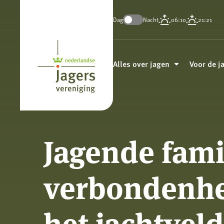
Dag
Nacht
06:10
21:21
Koninklijke
Nederlandse
Alles over jagen
Voor de j
Jagersvereniging
Jagende fami
verbondenhe
het jachtveld