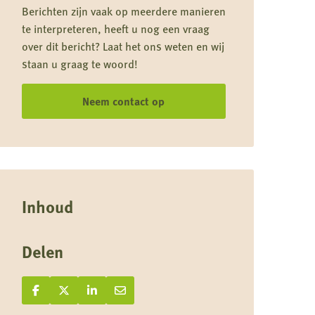
Berichten zijn vaak op meerdere manieren
te interpreteren, heeft u nog een vraag
over dit bericht? Laat het ons weten en wij
staan u graag te woord!
Neem contact op
Inhoud
Delen
Deel op Facebook
Deel
Deel op X
Deel
Deel op LinkedIn
Deel
Deel via e-mail
Deel