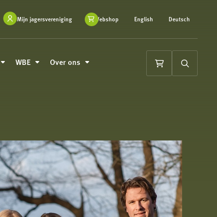
Mijn jagersvereniging
Webshop
English
Deutsch
WBE
Over ons
Winkelwagen
Zoeken