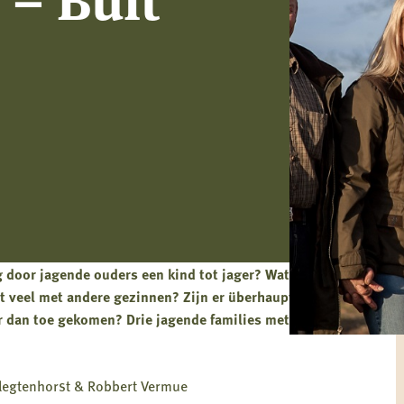
 door jagende ouders een kind tot jager? Wat vinden
at veel met andere gezinnen? Zijn er überhaupt jagers die
ar dan toe gekomen? Drie jagende families met ieder een
Slegtenhorst & Robbert Vermue