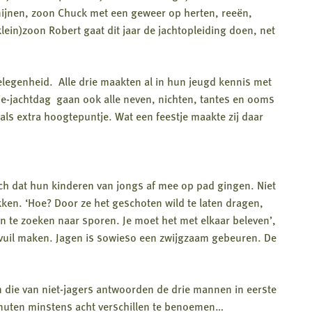
ijnen, zoon Chuck met een geweer op herten, reeën,
lein)zoon Robert gaat dit jaar de jachtopleiding doen, net
elegenheid. Alle drie maakten al in hun jeugd kennis met
milie-jachtdag gaan ook alle neven, nichten, tantes en ooms
als extra hoogtepuntje. Wat een feestje maakte zij daar
sch dat hun kinderen van jongs af mee op pad gingen. Niet
ken. ‘Hoe? Door ze het geschoten wild te laten dragen,
n te zoeken naar sporen. Je moet het met elkaar beleven’,
 vuil maken. Jagen is sowieso een zwijgzaam gebeuren. De
n die van niet-jagers antwoorden de drie mannen in eerste
inuten minstens acht verschillen te benoemen…