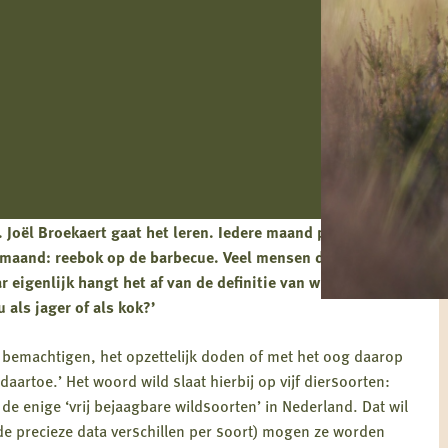
 Joël Broekaert gaat het leren. Iedere maand publiceert
e maand: reebok op de barbecue. Veel mensen denken dat
ar eigenlijk hangt het af van de definitie van wild per
 als jager of als kok?’
Het bemachtigen, het opzettelijk doden of met het oog daarop
artoe.’ Het woord wild slaat hierbij op vijf diersoorten:
n de enige ‘vrij bejaagbare wildsoorten’ in Nederland. Dat wil
de precieze data verschillen per soort) mogen ze worden