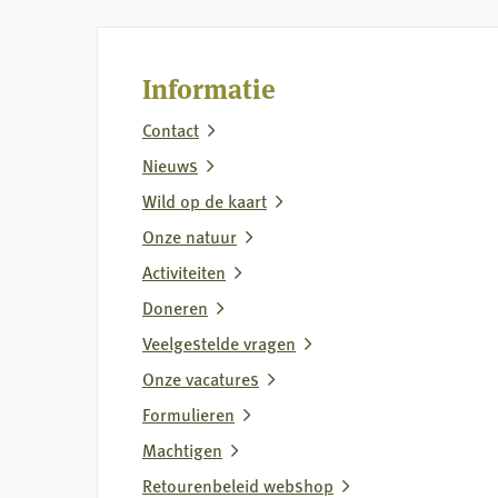
Jagersvereniging
op
rapport
Informatie
over
Contact
vermeende
wolvenstroperij
Nieuws
Wild op de kaart
Onze natuur
Activiteiten
Doneren
Veelgestelde vragen
Onze vacatures
Formulieren
Machtigen
Retourenbeleid webshop