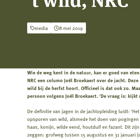
media
8 mei 2019
Wie de weg kent in de natuur, kan er goed van eten.
NRC een column Joël Broekaert over de jacht. Dez
wild bij de herfst hoort. Officieel is dat ook zo. Ma
persoon volgens Joël Broekaert. ‘De vraag is: kijkt u
De definitie van jagen in de jachtopleiding luidt: ‘
opsporen van wild, alsmede het doen van pogingen da
haas, konijn, wilde eend, houtduif en fazant. Dit zij
zeggen: grofweg tussen 15 augustus en 31 januari (