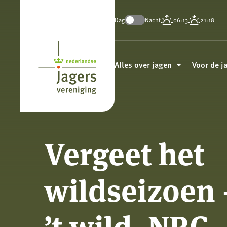
Dag
Nacht
06:13
21:18
Koninklijke
Nederlandse
Alles over jagen
Voor de j
Jagersvereniging
Vergeet het
wildseizoen –
’t wild, NRC