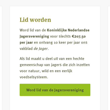
komt
uit
de
Lid worden
natuur
Word lid van de
Koninklijke Nederlandse
Jagersvereniging
voor slechts
€207,50
per jaar
en ontvang 10 keer per jaar ons
vakblad
de Jager
.
Als lid maakt u deel uit van een hechte
gemeenschap van jagers die zich inzetten
voor natuur, wild en een eerlijk
voedselsysteem.
Word lid van de Jagersvereniging