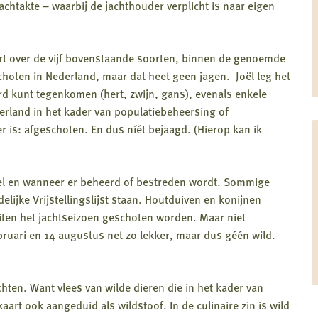
achtakte – waarbij de jachthouder verplicht is naar eigen
rt over de vijf bovenstaande soorten, binnen de genoemde
hoten in Nederland, maar dat heet geen jagen. Joël leg het
bord kunt tegenkomen (hert, zwijn, gans), evenals enkele
derland in het kader van populatiebeheersing of
r is: afgeschoten. En dus níét bejaagd. (Hierop kan ik
eel en wanneer er beheerd of bestreden wordt. Sommige
elijke Vrijstellingslijst staan. Houtduiven en konijnen
iten het jachtseizoen geschoten worden. Maar niet
bruari en 14 augustus net zo lekker, maar dus géén wild.
chten. Want vlees van wilde dieren die in het kader van
art ook aangeduid als wildstoof. In de culinaire zin is wild