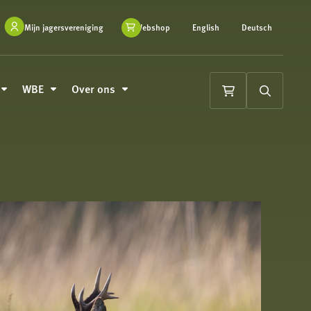
Mijn jagersvereniging
Webshop
English
Deutsch
WBE
Over ons
Winkelwagen
Zoeken