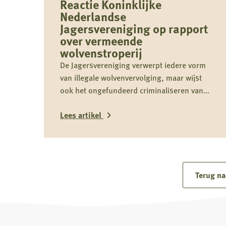
Reactie Koninklijke
Nederlandse
Jagersvereniging op rapport
over vermeende
wolvenstroperij
De Jagersvereniging verwerpt iedere vorm
van illegale wolvenvervolging, maar wijst
ook het ongefundeerd criminaliseren van
jagers als groep nadrukkelijk af.
Lees artikel
Lees
meer
over
Terug na
Reactie
Koninklijke
Nederlandse