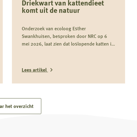
Driekwart van kattendieet
komt uit de natuur
Onderzoek van ecoloog Esther
Swankhuisen, besproken door NRC op 6
mei 2026, laat zien dat loslopende katten in
weidevogelgebieden gemiddeld driekwart
van hun dieet uit het wild halen en daarmee
onderdeel zijn van het predatiedebat. Voor
Lees artikel
kwetsbare soorten zoals de grutto vormen
katten niet alleen een risico door directe
Lees
predatie, maar ook door verstoring rond
meer
nesten en kuikens.
over
ar het overzicht
Driekwart
van
kattendieet