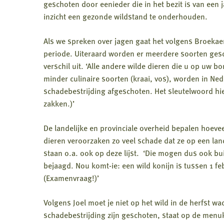
geschoten door eenieder die in het bezit is van een j
inzicht een gezonde wildstand te onderhouden.
Als we spreken over jagen gaat het volgens Broekae
periode. Uiteraard worden er meerdere soorten gesc
verschil uit. ‘Alle andere wilde dieren die u op uw 
minder culinaire soorten (kraai, vos), worden in Ne
schadebestrijding afgeschoten. Het sleutelwoord hie
zakken.)’
De landelijke en provinciale overheid bepalen hoev
dieren veroorzaken zo veel schade dat ze op een land
staan o.a. ook op deze lijst. ‘Die mogen dus ook bu
bejaagd. Nou komt-ie: een wild konijn is tussen 1 fe
(Examenvraag!)’
Volgens Joel moet je niet op het wild in de herfst wa
schadebestrijding zijn geschoten, staat op de menuka