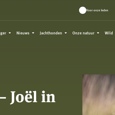
Voor onze leden
ager
Nieuws
Jachthonden
Onze natuur
Wild
 Joël in