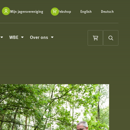
Mijn jagersvereniging
Webshop
English
Deutsch
WBE
Over ons
Winkelwagen
Zoeken