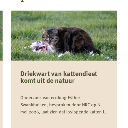
Driekwart van kattendieet
komt uit de natuur
Onderzoek van ecoloog Esther
Swankhuisen, besproken door NRC op 6
mei 2026, laat zien dat loslopende katten in
weidevogelgebieden gemiddeld driekwart
van hun dieet uit het wild halen en daarmee