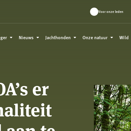
Voor onze leden
ager
Nieuws
Jachthonden
Onze natuur
Wild
OA’s er
aliteit
 aan te