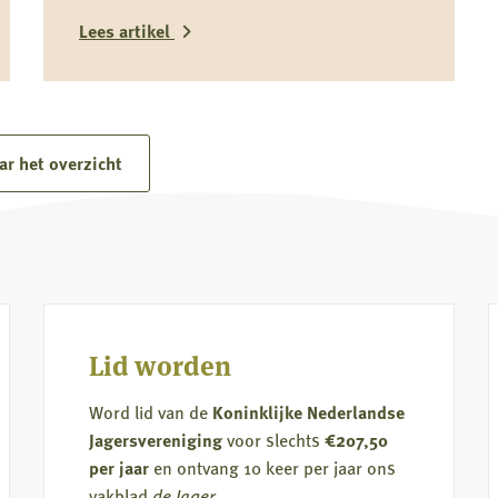
onderdeel zijn van het predatiedebat. Voor
Lees artikel
kwetsbare soorten zoals de grutto vormen
katten niet alleen een risico door directe
Lees
predatie, maar ook door verstoring rond
meer
nesten en kuikens.
over
ar het overzicht
Driekwart
van
kattendieet
komt
uit
de
Lid worden
natuur
Word lid van de
Koninklijke Nederlandse
Jagersvereniging
voor slechts
€207,50
per jaar
en ontvang 10 keer per jaar ons
vakblad
de Jager
.