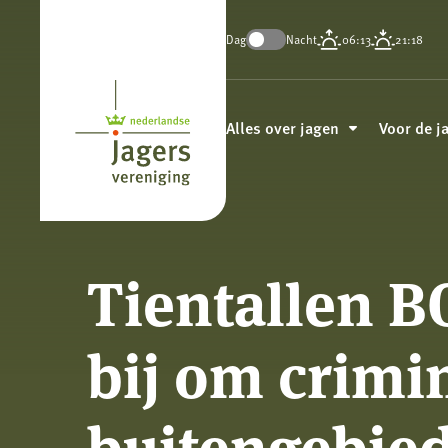
Dag
Nacht
06:13
21:18
Koninklijke
Nederlandse
Alles over jagen
Voor de j
Jagersvereniging
Tientallen B
bij om crimin
buitengebied