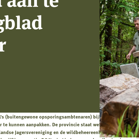
gblad
r
OA’s (buitengewone opsporingsambtenaren) bijkomen om
er te kunnen aanpakken. De provincie staat welwillend
landse Jagersvereniging en de wildbeheereenheden in