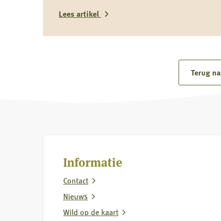
jagers als groep nadrukkelijk af.
Lees artikel
Lees
meer
over
Terug na
Reactie
Koninklijke
Nederlandse
Jagersvereniging
op
rapport
Informatie
over
Contact
vermeende
wolvenstroperij
Nieuws
Wild op de kaart