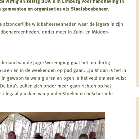
e vijftig en zestig BOA’ s in Limburg voor handhaving in
an gemeenten en organisaties als Staatsbosbeheer.
e afzonderlijke wildbeheereenheden waar de jagers in zijn
ldbeheereenheden, onder meer in Zuid- en Midden-
derland van de Jagersvereniging gaat het om dertig
ke uren en in de weekenden op pad gaan. „Juist dan is het in
zijn gewoon te weinig oren en ogen in het veld om een vuist
 De boa’s zullen zich onder meer gaan richten op het
et illegaal plukken van paddenstoelen en beschermde