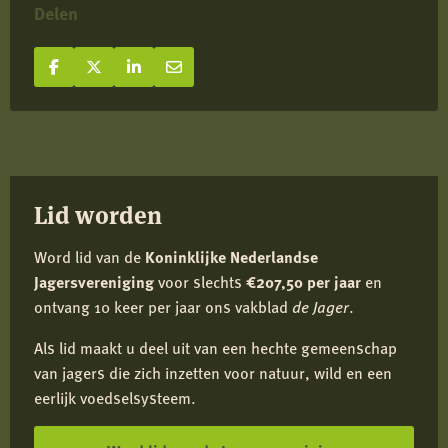
Delen
Deel op Facebook
Deel
Deel op X
Deel
Deel op LinkedIn
Deel
Deel via e-mail
Deel
op
op
op
via
Facebook
X
LinkedIn
e-
mail
Lid worden
Word lid van de
Koninklijke Nederlandse
Jagersvereniging
voor slechts
€207,50 per jaar
en
ontvang 10 keer per jaar ons vakblad
de Jager
.
Als lid maakt u deel uit van een hechte gemeenschap
van jagers die zich inzetten voor natuur, wild en een
eerlijk voedselsysteem.