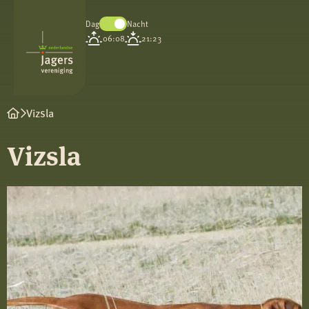
Dag
Nacht
Koninklijke
06:08
21:23
Nederlandse
Jagersvereniging
Vizsla
Vizsla