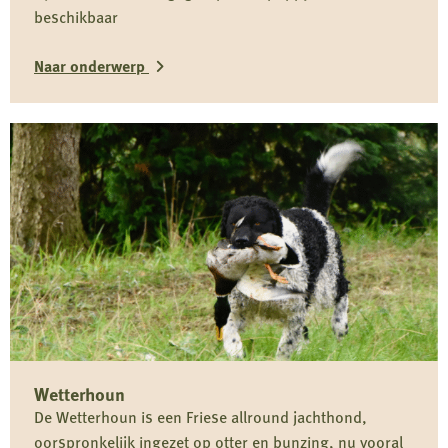
beschikbaar
Naar onderwerp
Lees
meer
over
Provinciale
jachthondencommissarissen
en
puppycursussen
Wetterhoun
De Wetterhoun is een Friese allround jachthond,
oorspronkelijk ingezet op otter en bunzing, nu vooral