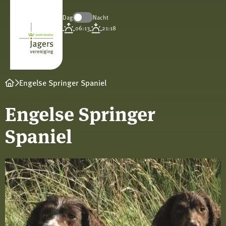
Dag
Nacht
Koninklijke
06:13
21:18
Nederlandse
Jagersvereniging
Engelse Springer Spaniel
Engelse Springer
Spaniel