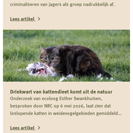
criminaliseren van jagers als groep nadrukkelijk af.
Lees artikel
Lees
meer
over
Reactie
Koninklijke
Nederlandse
Jagersvereniging
Driekwart van kattendieet komt uit de natuur
op
Onderzoek van ecoloog Esther Swankhuisen,
rapport
besproken door NRC op 6 mei 2026, laat zien dat
over
loslopende katten in weidevogelgebieden gemiddeld
vermeende
driekwart van hun dieet uit het wild halen en daarmee
wolvenstroperij
Lees artikel
onderdeel zijn van het predatiedebat. Voor kwetsbare