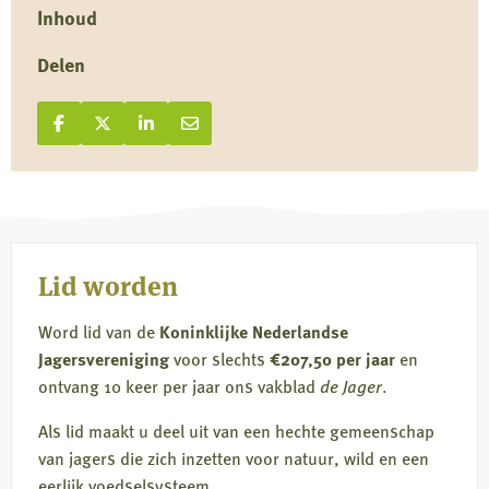
Inhoud
Delen
Deel op Facebook
Deel
Deel op X
Deel
Deel op LinkedIn
Deel
Deel via e-mail
Deel
op
op
op
via
Facebook
X
LinkedIn
e-
mail
Lid worden
Word lid van de
Koninklijke Nederlandse
Jagersvereniging
voor slechts
€207,50 per jaar
en
ontvang 10 keer per jaar ons vakblad
de Jager
.
Als lid maakt u deel uit van een hechte gemeenschap
van jagers die zich inzetten voor natuur, wild en een
eerlijk voedselsysteem.