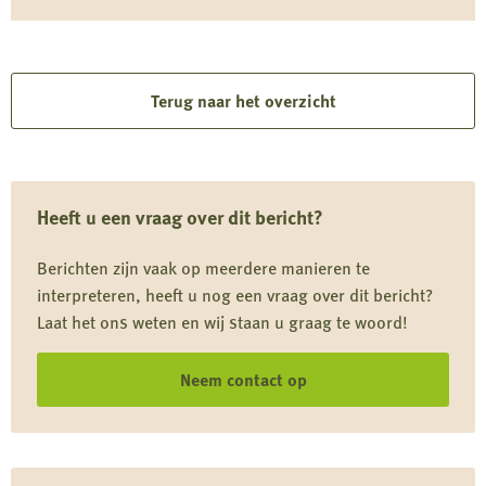
soorten zoals de grutto vormen katten niet alleen een
Lees
risico door directe predatie, maar ook door verstoring
rond nesten en kuikens.
meer
over
Terug naar het overzicht
Driekwart
van
kattendieet
Heeft u een vraag over dit bericht?
komt
uit
Berichten zijn vaak op meerdere manieren te
de
interpreteren, heeft u nog een vraag over dit bericht?
natuur
Laat het ons weten en wij staan u graag te woord!
Neem contact op