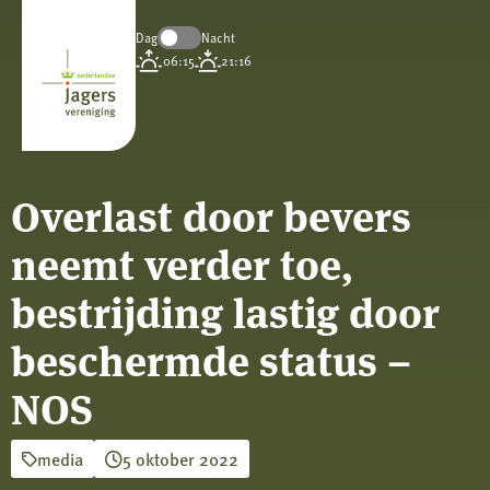
Dag
Nacht
Koninklijke
06:15
21:16
Nederlandse
Jagersvereniging
Overlast door bevers
neemt verder toe,
bestrijding lastig door
beschermde status –
NOS
media
5 oktober 2022