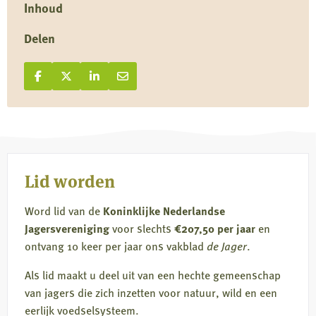
Inhoud
Delen
Deel op Facebook
Deel
Deel op X
Deel
Deel op LinkedIn
Deel
Deel via e-mail
Deel
op
op
op
via
Facebook
X
LinkedIn
e-
mail
Lid worden
Word lid van de
Koninklijke Nederlandse
Jagersvereniging
voor slechts
€207,50 per jaar
en
ontvang 10 keer per jaar ons vakblad
de Jager
.
Als lid maakt u deel uit van een hechte gemeenschap
van jagers die zich inzetten voor natuur, wild en een
eerlijk voedselsysteem.