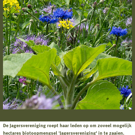
De Jagersvereniging roept haar leden op om zoveel mogelijk
hectares biotoopmengsel ‘Jagersvereniging’ in te zaaien.