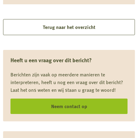
zwijnen
Lees
in
meer
Limburg
over
Terug naar het overzicht
Provincie
Utrecht:
wijziging
Heeft u een vraag over dit bericht?
juridische
situatie
Berichten zijn vaak op meerdere manieren te
populatiebeheer
interpreteren, heeft u nog een vraag over dit bericht?
exoten
Laat het ons weten en wij staan u graag te woord!
en
verwilderde
Neem contact op
dieren