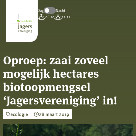
Dag
Nacht
Koninklijke
06:10
21:21
Nederlandse
Jagersvereniging
Oproep: zaai zoveel
mogelijk hectares
biotoopmengsel
‘Jagersvereniging’ in!
ecologie
28 maart 2019