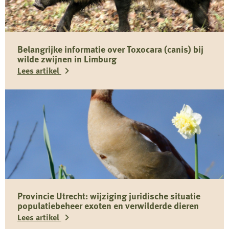
Belangrijke informatie over Toxocara (canis) bij
wilde zwijnen in Limburg
Lees artikel
Lees
meer
over
Belangrijke
informatie
over
Toxocara
Provincie Utrecht: wijziging juridische situatie
(canis)
populatiebeheer exoten en verwilderde dieren
bij
Lees artikel
wilde