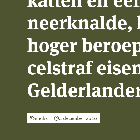
neerknalde, 
hoger beroe
celstraf eise
Gelderlande
media
4 december 2020