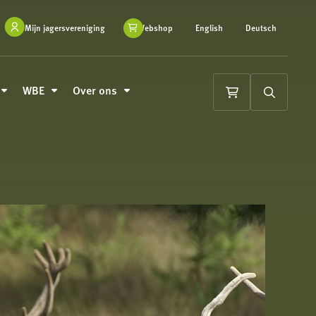
Mijn jagersvereniging
Webshop
English
Deutsch
WBE
Over ons
Winkelwagen
Zoeken