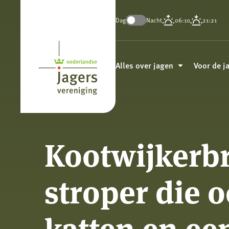
Dag
Nacht
06:10
21:21
Koninklijke
Nederlandse
Alles over jagen
Voor de j
Jagersvereniging
Kootwijkerb
stroper die 
katten en ee