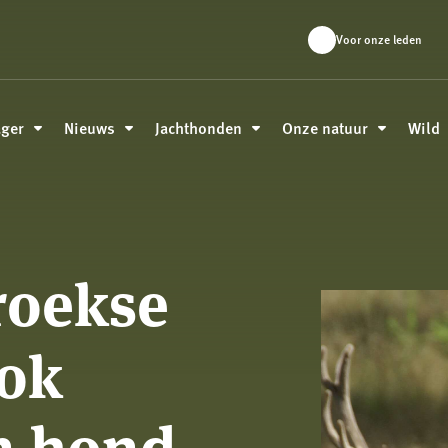
Voor onze leden
ager
Nieuws
Jachthonden
Onze natuur
Wild
roekse
ook
n hond