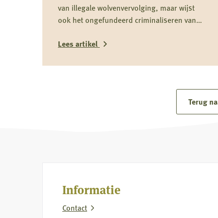
van illegale wolvenvervolging, maar wijst
ook het ongefundeerd criminaliseren van
jagers als groep nadrukkelijk af.
Lees artikel
Lees
meer
over
Terug na
Reactie
Koninklijke
Nederlandse
Jagersvereniging
op
rapport
Informatie
over
Contact
vermeende