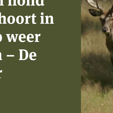
hoort in
p weer
n – De
r