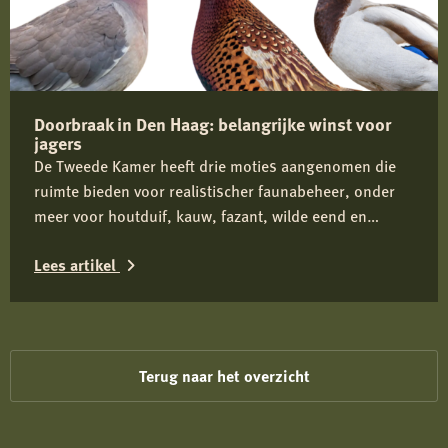
Nieuwe
regels
geven
provincies
Doorbraak in Den Haag: belangrijke winst voor
meer
jagers
mogelijkheden
De Tweede Kamer heeft drie moties aangenomen die
voor
ruimte bieden voor realistischer faunabeheer, onder
wolvenbeheer
meer voor houtduif, kauw, fazant, wilde eend en
ganzen. De Jagersvereniging heeft de knelpunten
Lees artikel
actief onder de aandacht gebracht en ziet in de brede
Kamersteun een belangrijke stap richting betere
Lees
beoordeling en vergunningverlening.
meer
over
Terug naar het overzicht
Doorbraak
in