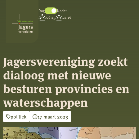
Dag
Nacht
Koninklijke
06:15
21:16
Nederlandse
Jagersvereniging
Jagersvereniging zoekt
dialoog met nieuwe
besturen provincies en
waterschappen
politiek
17 maart 2023