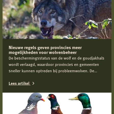
Nieuwe regels geven provincies meer
mogelijkheden voor wolvenbeheer
De beschermingsstatus van de wolf en de goudjakhals
wordt verlaagd, waardoor provincies en gemeenten
sneller kunnen optreden bij probleemwolven. De
Jagersvereniging verwelkomt de wijziging en pleit voor
Lees artikel
proactief beheer om conflicten tussen mens en wolf te
voorkomen.
Lees
meer
over