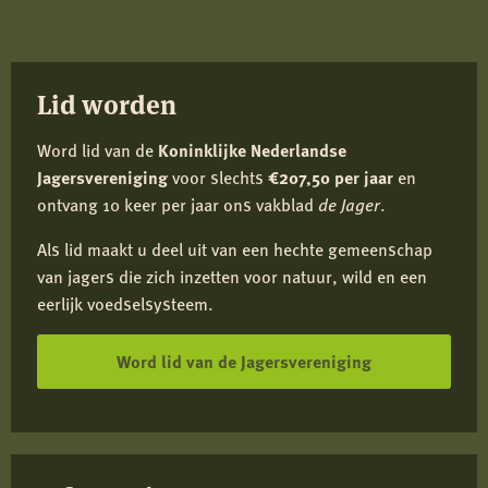
Facebook
X
LinkedIn
e-
mail
Lid worden
Word lid van de
Koninklijke Nederlandse
Jagersvereniging
voor slechts
€207,50 per jaar
en
ontvang 10 keer per jaar ons vakblad
de Jager
.
Als lid maakt u deel uit van een hechte gemeenschap
van jagers die zich inzetten voor natuur, wild en een
eerlijk voedselsysteem.
Word lid van de Jagersvereniging