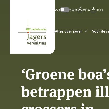
Dag
Nacht
06:12
21:19
Koninklijke
Nederlandse
Alles over jagen
Voor de j
Jagersvereniging
‘Groene boa’
betrappen il
crossers in