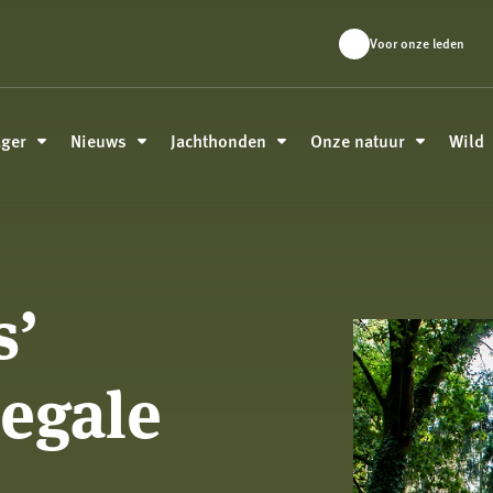
Voor onze leden
ager
Nieuws
Jachthonden
Onze natuur
Wild
s’
legale