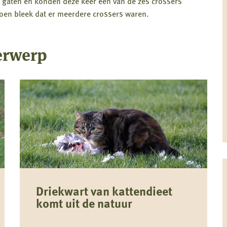
de gaten en konden deze keer een van de zes crossers
oen bleek dat er meerdere crossers waren.
erwerp
Driekwart van kattendieet
komt uit de natuur