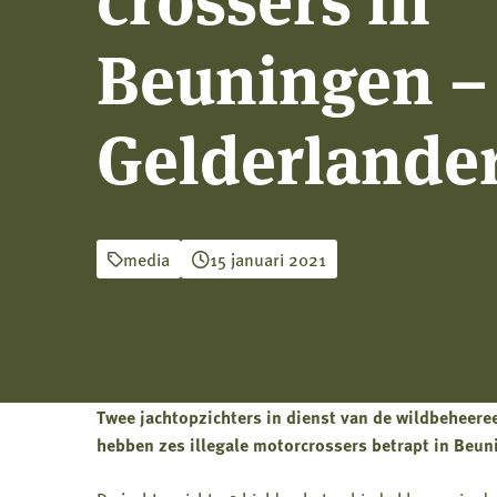
Beuningen –
Gelderlande
media
15 januari 2021
Twee jachtopzichters in dienst van de wildbeheere
hebben zes illegale motorcrossers betrapt in Beu