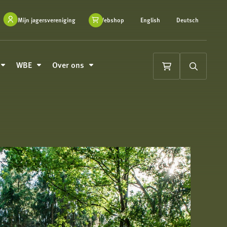
Mijn jagersvereniging
Webshop
English
Deutsch
WBE
Over ons
Winkelwagen
Zoeken