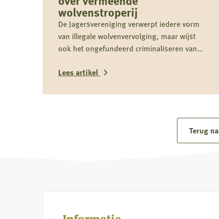
over vermeende
wolvenstroperij
De Jagersvereniging verwerpt iedere vorm
van illegale wolvenvervolging, maar wijst
ook het ongefundeerd criminaliseren van
jagers als groep nadrukkelijk af.
Lees artikel
Lees
meer
over
Terug na
Reactie
Koninklijke
Nederlandse
Jagersvereniging
op
rapport
Informatie