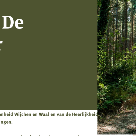
 De
r
enheid Wijchen en Waal en van de Heerlijkheid Leur,
ningen.