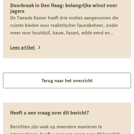
Doorbraak in Den Haag: belangrijke winst voor
meer
jagers
mogelijkheden
De Tweede Kamer heeft drie moties aangenomen die
voor
ruimte bieden voor realistischer faunabeheer, onder
wolvenbeheer
meer voor houtduif, kauw, fazant, wilde eend en
ganzen. De Jagersvereniging heeft de knelpunten
Lees artikel
actief onder de aandacht gebracht en ziet in de brede
Kamersteun een belangrijke stap richting betere
Lees
beoordeling en vergunningverlening.
meer
over
Terug naar het overzicht
Doorbraak
in
Den
Heeft u een vraag over dit bericht?
Haag:
belangrijke
Berichten zijn vaak op meerdere manieren te
winst
interpreteren, heeft u nog een vraag over dit bericht?