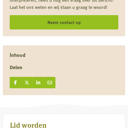
voor
Laat het ons weten en wij staan u graag te woord!
jagers
Neem contact op
Inhoud
Delen
Deel op Facebook
Deel
Deel op X
Deel
Deel op LinkedIn
Deel
Deel via e-mail
Deel
op
op
op
via
Facebook
X
LinkedIn
e-
mail
Lid worden