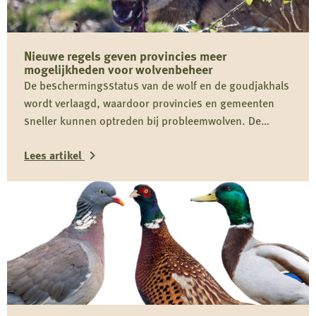
Nieuwe regels geven provincies meer
mogelijkheden voor wolvenbeheer
De beschermingsstatus van de wolf en de goudjakhals
wordt verlaagd, waardoor provincies en gemeenten
sneller kunnen optreden bij probleemwolven. De
Jagersvereniging verwelkomt de wijziging en pleit voor
Lees artikel
proactief beheer om conflicten tussen mens en wolf te
voorkomen.
Lees
meer
over
Nieuwe
regels
geven
provincies