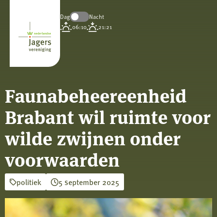
Dag
Nacht
Koninklijke
06:10
21:21
Nederlandse
Jagersvereniging
Faunabeheereenheid
Brabant wil ruimte voor
wilde zwijnen onder
voorwaarden
politiek
5 september 2025