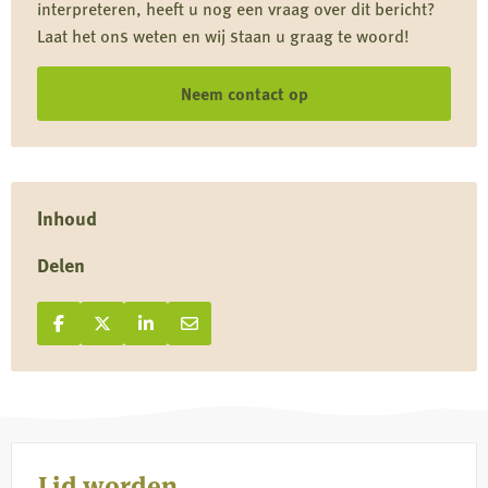
interpreteren, heeft u nog een vraag over dit bericht?
exoten
Laat het ons weten en wij staan u graag te woord!
en
verwilderde
Neem contact op
dieren
Inhoud
Delen
Deel op Facebook
Deel
Deel op X
Deel
Deel op LinkedIn
Deel
Deel via e-mail
Deel
op
op
op
via
Facebook
X
LinkedIn
e-
mail
Lid worden