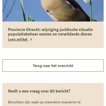
Belangrijke
informatie
over
Toxocara
Provincie Utrecht: wijziging juridische situatie
(canis)
populatiebeheer exoten en verwilderde dieren
bij
Lees artikel
wilde
zwijnen
Lees
in
meer
Limburg
over
Terug naar het overzicht
Provincie
Utrecht:
wijziging
Heeft u een vraag over dit bericht?
juridische
situatie
Berichten zijn vaak op meerdere manieren te
populatiebeheer