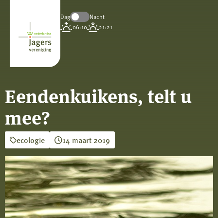
Dag
Nacht
Koninklijke
06:10
21:21
Nederlandse
Jagersvereniging
Eendenkuikens, telt u
mee?
ecologie
14 maart 2019