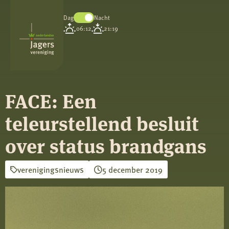
Dag
Nacht
Koninklijke
06:12
21:19
Nederlandse
Jagersvereniging
FACE: Een
teleurstellend besluit
over status brandgans
verenigingsnieuws
5 december 2019