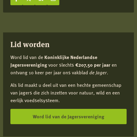
Deel op Facebook
Deel
Deel op X
Deel
Deel op LinkedIn
Deel
Deel via e-mail
Deel
op
op
op
via
Facebook
X
LinkedIn
e-
mail
Lid worden
Word lid van de
Koninklijke Nederlandse
Jagersvereniging
voor slechts
€207,50 per jaar
en
ontvang 10 keer per jaar ons vakblad
de Jager
.
Als lid maakt u deel uit van een hechte gemeenschap
van jagers die zich inzetten voor natuur, wild en een
eerlijk voedselsysteem.
Word lid van de Jagersvereniging