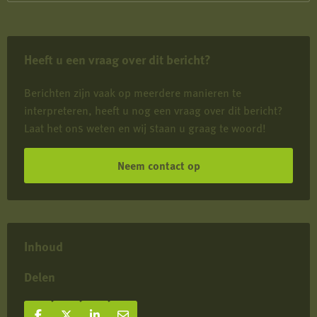
Provincie
Utrecht
blokkeert
Heeft u een vraag over dit bericht?
predatiebeheer
en
Berichten zijn vaak op meerdere manieren te
negeert
interpreteren, heeft u nog een vraag over dit bericht?
Europese
Laat het ons weten en wij staan u graag te woord!
afspraken
Neem contact op
Inhoud
Delen