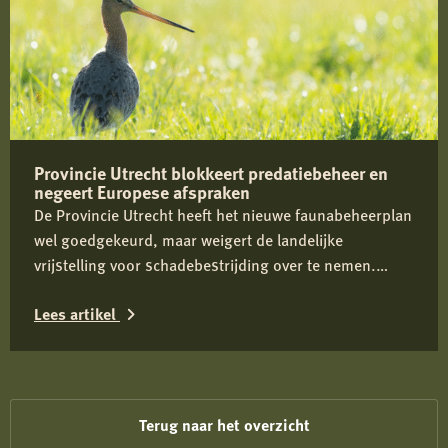
meer
over
Reactie
op
berichtgeving
over
Provincie Utrecht blokkeert predatiebeheer en
jachthondenbeleid
negeert Europese afspraken
De Provincie Utrecht heeft het nieuwe faunabeheerplan
wel goedgekeurd, maar weigert de landelijke
vrijstelling voor schadebestrijding over te nemen.
Daardoor kan predatiebeheer niet worden uitgevoerd,
Lees artikel
juist in een cruciale periode voor weidevogels zoals de
grutto. Dit belemmert effectief faunabeheer, vergroot
Lees
schade en staat haaks op Europese verplichtingen en
het eigen provinciale beleid.
meer
over
Terug naar het overzicht