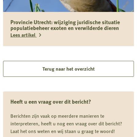
over
Toxocara
Provincie Utrecht: wijziging juridische situatie
(canis)
populatiebeheer exoten en verwilderde dieren
bij
Lees artikel
wilde
zwijnen
Lees
in
meer
Limburg
over
Terug naar het overzicht
Provincie
Utrecht:
wijziging
Heeft u een vraag over dit bericht?
juridische
situatie
Berichten zijn vaak op meerdere manieren te
populatiebeheer
interpreteren, heeft u nog een vraag over dit bericht?
exoten
Laat het ons weten en wij staan u graag te woord!
en