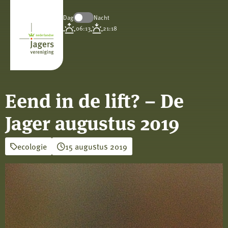
Dag
Nacht
Koninklijke
06:13
21:18
Nederlandse
Jagersvereniging
Eend in de lift? – De
Jager augustus 2019
ecologie
15 augustus 2019