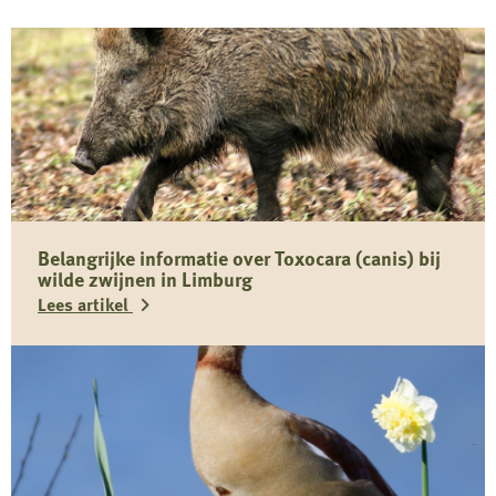
Belangrijke informatie over Toxocara (canis) bij
wilde zwijnen in Limburg
Lees artikel
Lees
meer
over
Belangrijke
informatie