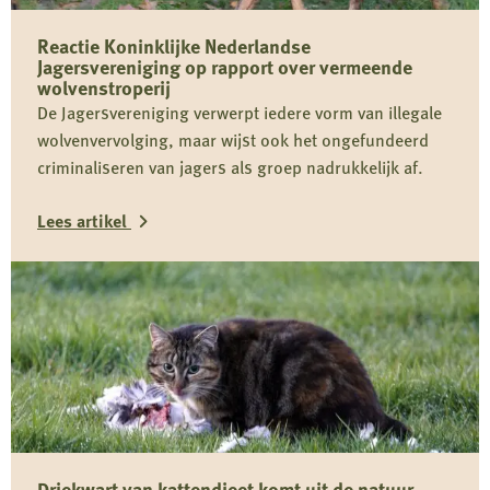
Reactie Koninklijke Nederlandse
Jagersvereniging op rapport over vermeende
wolvenstroperij
De Jagersvereniging verwerpt iedere vorm van illegale
wolvenvervolging, maar wijst ook het ongefundeerd
criminaliseren van jagers als groep nadrukkelijk af.
Lees artikel
Lees
meer
over
Reactie
Koninklijke
Nederlandse
Jagersvereniging
Driekwart van kattendieet komt uit de natuur