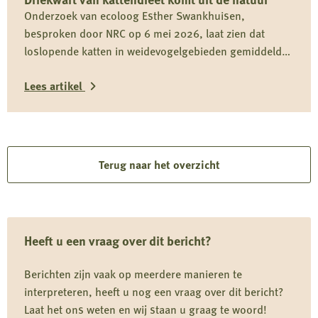
op
Onderzoek van ecoloog Esther Swankhuisen,
rapport
besproken door NRC op 6 mei 2026, laat zien dat
over
loslopende katten in weidevogelgebieden gemiddeld
vermeende
driekwart van hun dieet uit het wild halen en daarmee
wolvenstroperij
Lees artikel
onderdeel zijn van het predatiedebat. Voor kwetsbare
soorten zoals de grutto vormen katten niet alleen een
Lees
risico door directe predatie, maar ook door verstoring
rond nesten en kuikens.
meer
over
Terug naar het overzicht
Driekwart
van
kattendieet
Heeft u een vraag over dit bericht?
komt
uit
Berichten zijn vaak op meerdere manieren te
de
interpreteren, heeft u nog een vraag over dit bericht?
natuur
Laat het ons weten en wij staan u graag te woord!