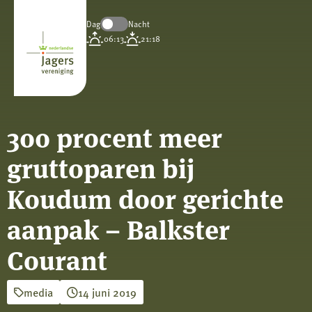
Dag
Nacht
Koninklijke
06:13
21:18
Nederlandse
Jagersvereniging
300 procent meer
gruttoparen bij
Koudum door gerichte
aanpak – Balkster
Courant
media
14 juni 2019