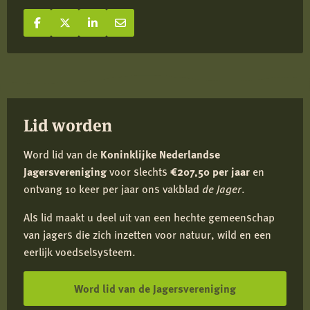
Deel op Facebook
Deel
Deel op X
Deel
Deel op LinkedIn
Deel
Deel via e-mail
Deel
op
op
op
via
Facebook
X
LinkedIn
e-
mail
Lid worden
Word lid van de
Koninklijke Nederlandse
Jagersvereniging
voor slechts
€207,50 per jaar
en
ontvang 10 keer per jaar ons vakblad
de Jager
.
Als lid maakt u deel uit van een hechte gemeenschap
van jagers die zich inzetten voor natuur, wild en een
eerlijk voedselsysteem.
Word lid van de Jagersvereniging