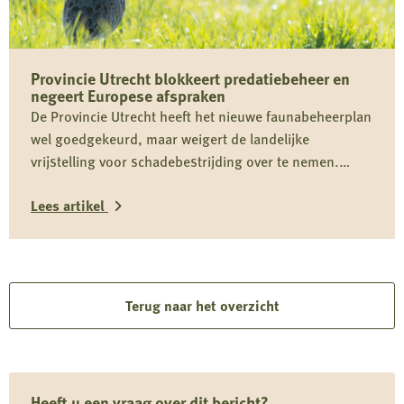
op
berichtgeving
over
Provincie Utrecht blokkeert predatiebeheer en
jachthondenbeleid
negeert Europese afspraken
De Provincie Utrecht heeft het nieuwe faunabeheerplan
wel goedgekeurd, maar weigert de landelijke
vrijstelling voor schadebestrijding over te nemen.
Daardoor kan predatiebeheer niet worden uitgevoerd,
Lees artikel
juist in een cruciale periode voor weidevogels zoals de
grutto. Dit belemmert effectief faunabeheer, vergroot
Lees
schade en staat haaks op Europese verplichtingen en
het eigen provinciale beleid.
meer
over
Terug naar het overzicht
Provincie
Utrecht
blokkeert
Heeft u een vraag over dit bericht?
predatiebeheer