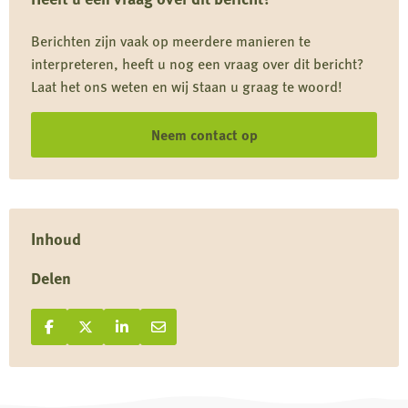
en
Berichten zijn vaak op meerdere manieren te
negeert
interpreteren, heeft u nog een vraag over dit bericht?
Europese
Laat het ons weten en wij staan u graag te woord!
afspraken
Neem contact op
Inhoud
Delen
Deel op Facebook
Deel
Deel op X
Deel
Deel op LinkedIn
Deel
Deel via e-mail
Deel
op
op
op
via
Facebook
X
LinkedIn
e-