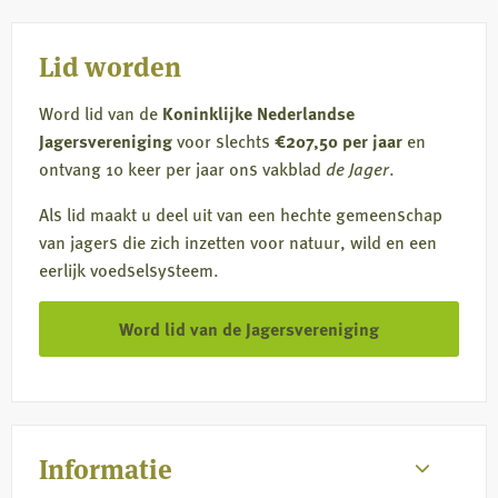
mail
Lid worden
Word lid van de
Koninklijke Nederlandse
Jagersvereniging
voor slechts
€207,50 per jaar
en
ontvang 10 keer per jaar ons vakblad
de Jager
.
Als lid maakt u deel uit van een hechte gemeenschap
van jagers die zich inzetten voor natuur, wild en een
eerlijk voedselsysteem.
Word lid van de Jagersvereniging
Informatie