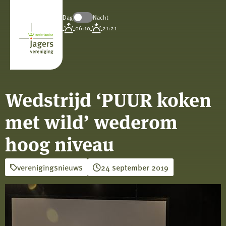
Dag
Nacht
Koninklijke
06:10
21:21
Nederlandse
Jagersvereniging
Wedstrijd ‘PUUR koken
met wild’ wederom
hoog niveau
verenigingsnieuws
24 september 2019