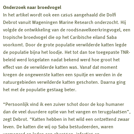
Onderzoek naar broedvogel
In het artikel wordt ook een casus aangehaald die Dolfi
Debrot vanuit Wageningen Marine Research onderzocht. Hij
volgde de ontwikkeling van de roodsnavelkeerkringvogel, een
tropische broedvogel die op het Caribische eiland Saba
voorkomt. Door de grote populatie verwilderde katten legde
de populatie bijna het loodje. Het tot dan toe toegepaste TNR-
beleid werd losgelaten nadat bekend werd hoe groot het
effect van de verwilderde katten was. Vanaf dat moment
kregen de ongewenste katten een spuitje en werden in de
natuurgebieden verwilderde katten geschoten. Daarna ging
het met de populatie gestaag beter.
“Persoonlijk vind ik een zuiver schot door de kop humaner
dan de veel duurdere optie van het vangen en terugplaatsen”,
zegt Debrot. “Katten hebben in het wild een ontzettend zwaar
leven. De katten die wij op Saba bestudeerden, waren
vermagerd en leden aan abcessen, infecties en