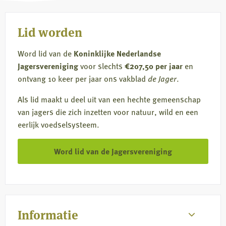
mail
Lid worden
Word lid van de
Koninklijke Nederlandse
Jagersvereniging
voor slechts
€207,50 per jaar
en
ontvang 10 keer per jaar ons vakblad
de Jager
.
Als lid maakt u deel uit van een hechte gemeenschap
van jagers die zich inzetten voor natuur, wild en een
eerlijk voedselsysteem.
Word lid van de Jagersvereniging
Informatie