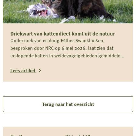
Koninklijke
Nederlandse
Jagersvereniging
Driekwart van kattendieet komt uit de natuur
op
Onderzoek van ecoloog Esther Swankhuisen,
rapport
besproken door NRC op 6 mei 2026, laat zien dat
over
loslopende katten in weidevogelgebieden gemiddeld
vermeende
driekwart van hun dieet uit het wild halen en daarmee
wolvenstroperij
Lees artikel
onderdeel zijn van het predatiedebat. Voor kwetsbare
soorten zoals de grutto vormen katten niet alleen een
Lees
risico door directe predatie, maar ook door verstoring
rond nesten en kuikens.
meer
over
Terug naar het overzicht
Driekwart
van
kattendieet