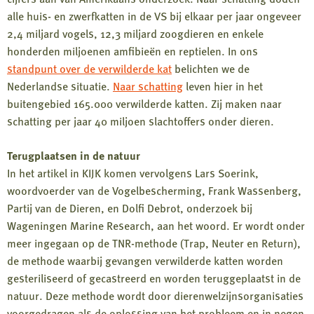
alle huis- en zwerfkatten in de VS bij elkaar per jaar ongeveer
2,4 miljard vogels, 12,3 miljard zoogdieren en enkele
honderden miljoenen amfibieën en reptielen. In ons
standpunt over de verwilderde kat
belichten we de
Nederlandse situatie.
Naar schatting
leven hier in het
buitengebied 165.000 verwilderde katten. Zij maken naar
schatting per jaar 40 miljoen slachtoffers onder dieren.
Terugplaatsen in de natuur
In het artikel in KIJK komen vervolgens Lars Soerink,
woordvoerder van de Vogelbescherming, Frank Wassenberg,
Partij van de Dieren, en Dolfi Debrot, onderzoek bij
Wageningen Marine Research, aan het woord. Er wordt onder
meer ingegaan op de TNR-methode (Trap, Neuter en Return),
de methode waarbij gevangen verwilderde katten worden
gesteriliseerd of gecastreerd en worden teruggeplaatst in de
natuur. Deze methode wordt door dierenwelzijnsorganisaties
voorgedragen als de oplossing van het probleem en in negen