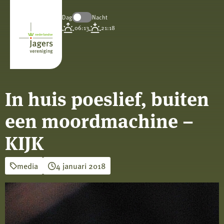
Dag
Nacht
Koninklijke
06:13
21:18
Nederlandse
Jagersvereniging
In huis poeslief, buiten
een moordmachine –
KIJK
media
4 januari 2018