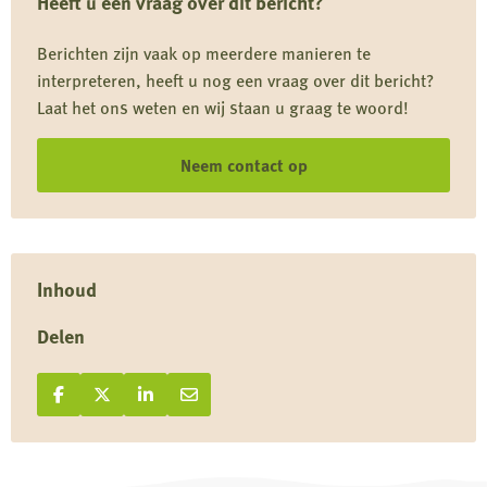
Heeft u een vraag over dit bericht?
komt
uit
Berichten zijn vaak op meerdere manieren te
de
interpreteren, heeft u nog een vraag over dit bericht?
natuur
Laat het ons weten en wij staan u graag te woord!
Neem contact op
Inhoud
Delen
Deel op Facebook
Deel
Deel op X
Deel
Deel op LinkedIn
Deel
Deel via e-mail
Deel
op
op
op
via
Facebook
X
LinkedIn
e-