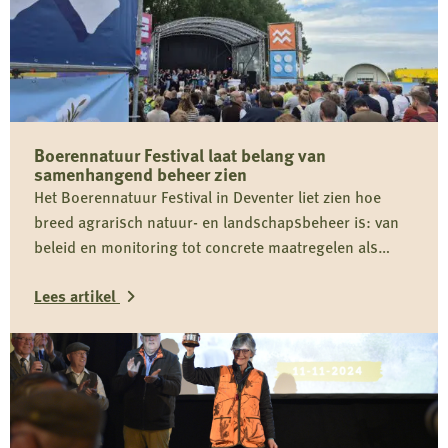
Boerennatuur Festival laat belang van
samenhangend beheer zien
Het Boerennatuur Festival in Deventer liet zien hoe
breed agrarisch natuur- en landschapsbeheer is: van
beleid en monitoring tot concrete maatregelen als
akkerranden, plasdras en landschapselementen. Voor
Lees artikel
De Jager vormt het festival aanleiding om verder te
onderzoeken waar agrarisch natuurbeheer raakt aan
Lees
wildsoorten, veldkennis en de praktijk van jagers en
WBE’s.
meer
over
Boerennatuur