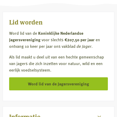
Facebook
X
LinkedIn
e-
mail
Lid worden
Word lid van de
Koninklijke Nederlandse
Jagersvereniging
voor slechts
€207,50 per jaar
en
ontvang 10 keer per jaar ons vakblad
de Jager
.
Als lid maakt u deel uit van een hechte gemeenschap
van jagers die zich inzetten voor natuur, wild en een
eerlijk voedselsysteem.
Word lid van de Jagersvereniging
Informatie