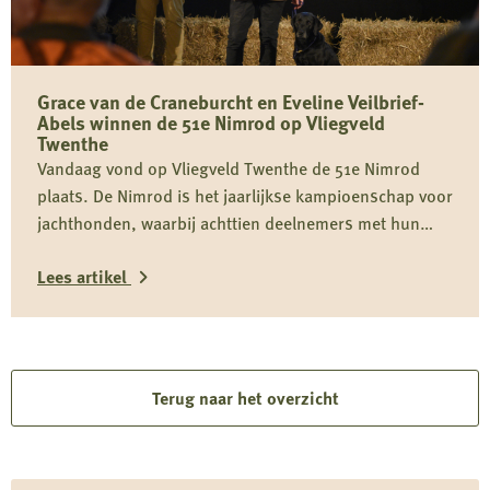
Festival
laat
belang
Grace van de Craneburcht en Eveline Veilbrief-
van
Abels winnen de 51e Nimrod op Vliegveld
samenhangend
Twenthe
beheer
Vandaag vond op Vliegveld Twenthe de 51e Nimrod
zien
plaats. De Nimrod is het jaarlijkse kampioenschap voor
jachthonden, waarbij achttien deelnemers met hun
voorjager drie proeven moeten doorlopen. Dit jaar
Lees artikel
werd de Nimrod gewonnen door de labrador retriever
Grace van de Craneburcht met Eveline Veilbrief-Abels.
Lees
De Nimrod 2024 trok ruim 1700 bezoekers uit het hele
land naar Enschede. […]
meer
over
Terug naar het overzicht
Grace
van
de