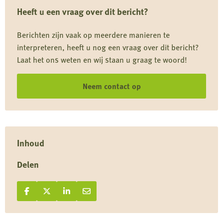
Heeft u een vraag over dit bericht?
Craneburcht
en
Berichten zijn vaak op meerdere manieren te
Eveline
interpreteren, heeft u nog een vraag over dit bericht?
Veilbrief-
Laat het ons weten en wij staan u graag te woord!
Abels
winnen
Neem contact op
de
51e
Nimrod
op
Inhoud
Vliegveld
Delen
Twenthe
Deel op Facebook
Deel
Deel op X
Deel
Deel op LinkedIn
Deel
Deel via e-mail
Deel
op
op
op
via