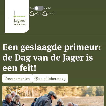
Dag
Nacht
Koninklijke
06:10
21:21
Nederlandse
Jagersvereniging
Een geslaagde primeur:
de Dag van de Jager is
een feit!
evenementen
20 oktober 2023