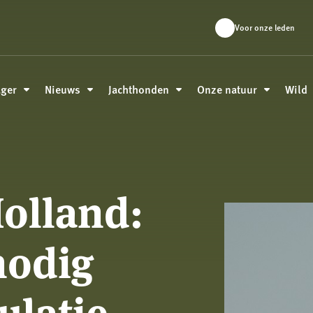
Voor onze leden
ager
Nieuws
Jachthonden
Onze natuur
Wild
olland:
nodig
ulatie