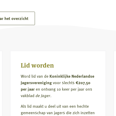
Lees
predatie, maar ook door verstoring rond
meer
nesten en kuikens.
over
ar het overzicht
Driekwart
van
kattendieet
komt
uit
de
Lid worden
natuur
Word lid van de
Koninklijke Nederlandse
Jagersvereniging
voor slechts
€207,50
per jaar
en ontvang 10 keer per jaar ons
vakblad
de Jager
.
Als lid maakt u deel uit van een hechte
gemeenschap van jagers die zich inzetten