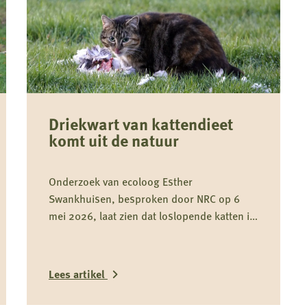
Driekwart van kattendieet
komt uit de natuur
Onderzoek van ecoloog Esther
Swankhuisen, besproken door NRC op 6
mei 2026, laat zien dat loslopende katten in
weidevogelgebieden gemiddeld driekwart
van hun dieet uit het wild halen en daarmee
onderdeel zijn van het predatiedebat. Voor
Lees artikel
kwetsbare soorten zoals de grutto vormen
katten niet alleen een risico door directe