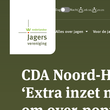
Dag
Nacht
06:10
21:21
Koninklijke
Nederlandse
Alles over jagen
Voor de j
Jagersvereniging
CDA Noord-H
‘Extra inzet 
om over-pop