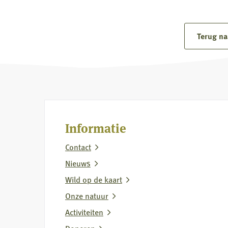
Lees
meer
over
Terug na
Reactie
Koninklijke
Nederlandse
Jagersvereniging
op
rapport
Informatie
over
Contact
vermeende
wolvenstroperij
Nieuws
Wild op de kaart
Onze natuur
Activiteiten