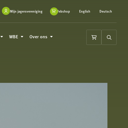
Mijn jagersvereniging
Webshop
English
Deutsch
WBE
Over ons
Winkelwagen
Zoeken